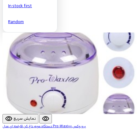
In stock first
Random
visibility
visibility
نمایش سریع
دستگاه موم داغ کن قابلمه ای مدل Pro-Wax100 پرو وکس