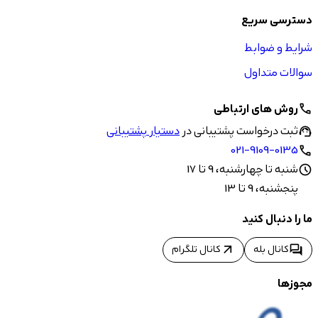
دسترسی سریع
شرایط و ضوابط
سوالات متداول
روش های ارتباطی
call
ثبت درخواست پشتیبانی در
دستیار پشتیبانی
support_agent
021-9109-0135
call
شنبه تا چهارشنبه، 9 تا 17
schedule
پنجشنبه، 9 تا 13
ما را دنبال کنید
arrow_outward
forum
کانال بله
کانال تلگرام
مجوزها