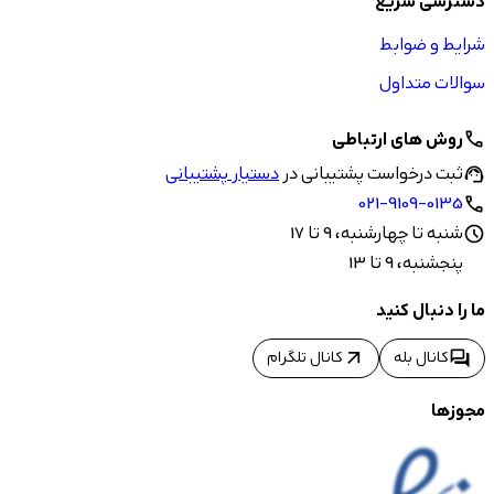
دسترسی سریع
شرایط و ضوابط
سوالات متداول
روش های ارتباطی
call
ثبت درخواست پشتیبانی در
دستیار پشتیبانی
support_agent
021-9109-0135
call
شنبه تا چهارشنبه، 9 تا 17
schedule
پنجشنبه، 9 تا 13
ما را دنبال کنید
arrow_outward
forum
کانال بله
کانال تلگرام
مجوزها