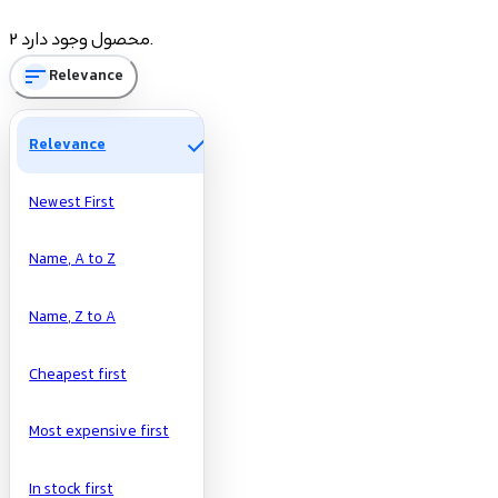
Price
2 محصول وجود دارد.
sort
Relevance
تومان
تومان
Manufacturers
check
Relevance
Newest First
Name, A to Z
Name, Z to A
Cheapest first
Most expensive first
In stock first