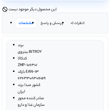
این محصول دیگر موجود نیست.
block
نظرات (0)
پرسش و پاسخ
مشخصات
برند
بیتروی BITROY
کدکالا
ZMP-106301
بارکد EAN-13
6263308301659
کشور مبدا برند
ایران
صادر کننده مجوز
سازمان غذا و دارو