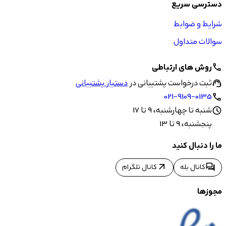
دسترسی سریع
شرایط و ضوابط
سوالات متداول
روش های ارتباطی
call
ثبت درخواست پشتیبانی در
دستیار پشتیبانی
support_agent
021-9109-0135
call
شنبه تا چهارشنبه، 9 تا 17
schedule
پنجشنبه، 9 تا 13
ما را دنبال کنید
arrow_outward
forum
کانال بله
کانال تلگرام
مجوزها