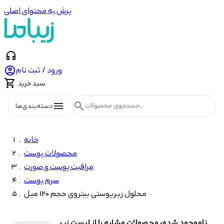
پرش به محتوای اصلی
headphones

ورود / ثبت نام

سبد خرید
menu
search
دسته‌بندی‌ها
خانه
محصولات پوست
مراقبت پوست و صورت
سرم پوست
محلول زیرپوستی بیتروی حجم 120 میل
ناموجود شده، محصولات مشابه را از لیست زیر