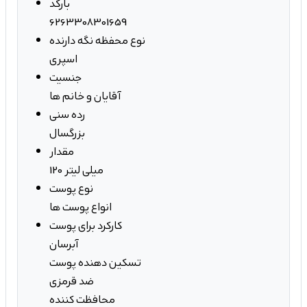
بارکد
6263308301659
نوع محفظه نگه دارنده
اسپری
جنسیت
آقایان و خانم ها
رده سنی
بزرگسال
مقدار
120 میلی لیتر
نوع پوست
انواع پوست ها
کارکرد برای پوست
آبرسان
تسکین دهنده پوست
ضد قرمزی
محافظت کننده