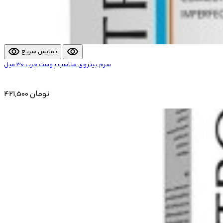
visibility
visibility
نمایش سریع
سرم بیتروی مناسب پوست چرب 30 میل
421,500 تومان