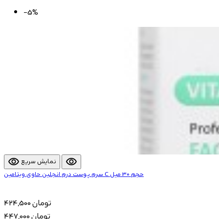
-5%
visibility
visibility
نمایش سریع
سرم پوست درم انجلین حاوی ویتامین C حجم 30 میل
424,500 تومان
447,000 تومان