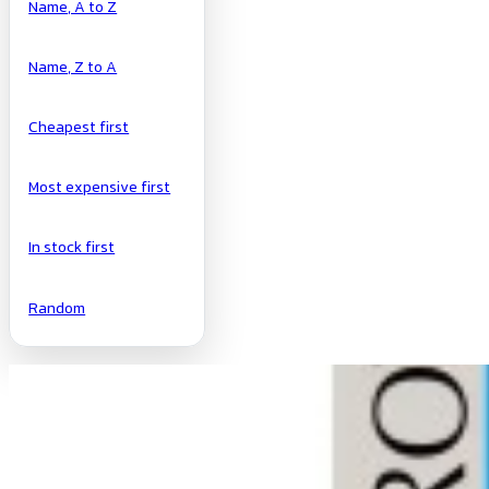
Name, A to Z
Name, Z to A
Cheapest first
Most expensive first
In stock first
Random