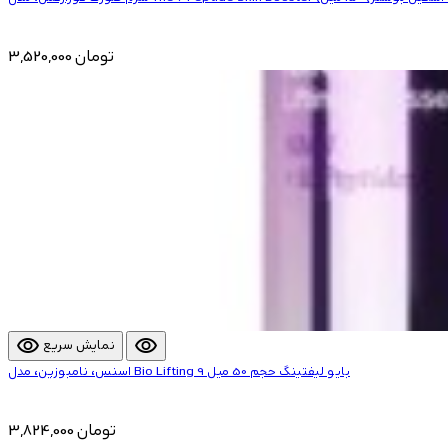
3,520,000 تومان
visibility
visibility
نمایش سریع
اسنس، نامبوزین، مدل Bio Lifting 9 بایو لیفتینگ حجم 50 میل
3,824,000 تومان