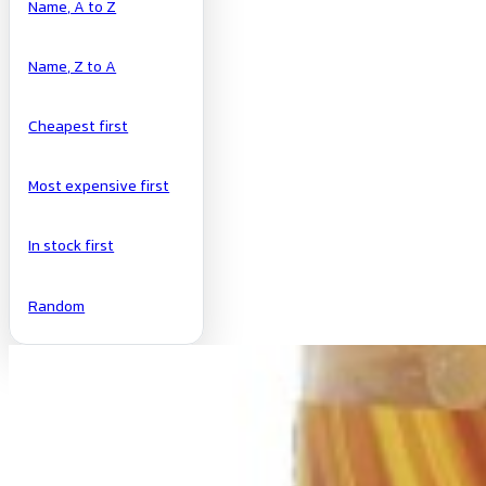
Name, A to Z
Name, Z to A
Cheapest first
Most expensive first
In stock first
Random