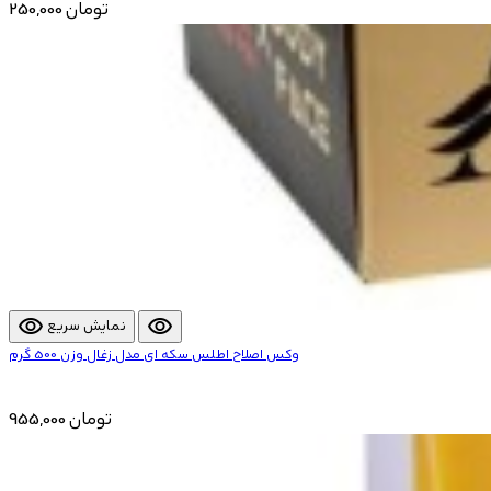
250,000 تومان
visibility
visibility
نمایش سریع
وکس اصلاح اطلس سکه ای مدل زغال وزن 500 گرم
955,000 تومان