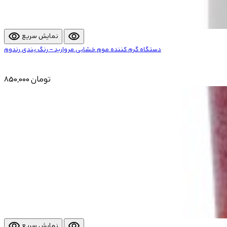
visibility
visibility
نمایش سریع
دستگاه گرم کننده موم خشابی مروارید – رنگ بندی رندوم
850,000 تومان
visibility
visibility
نمایش سریع