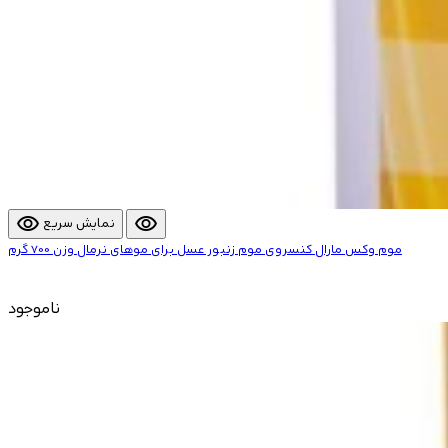
visibility
visibility
نمایش سریع
موم وکس مارال کنسروی موم زنبور عسل برای موهای نرمال وزن 700 گرم
ناموجود