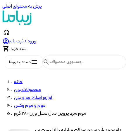
پرش به محتوای اصلی
headphones

ورود / ثبت نام

سبد خرید
menu
search
دسته‌بندی‌ها
خانه
محصولات بدن
لوازم اصلاح مو و بدن
موم و موم وکس
موم سرد پروین مدل عسل وزن 280 گرم
ناموجود شده، محصولات مشابه را از لیست زیر