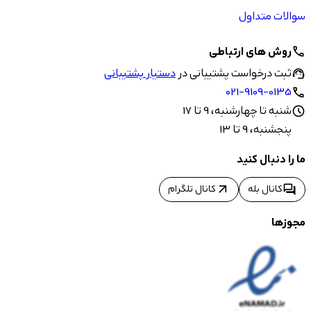
سوالات متداول
روش های ارتباطی
call
ثبت درخواست پشتیبانی در
دستیار پشتیبانی
support_agent
021-9109-0135
call
شنبه تا چهارشنبه، 9 تا 17
schedule
پنجشنبه، 9 تا 13
ما را دنبال کنید
arrow_outward
forum
کانال بله
کانال تلگرام
مجوزها