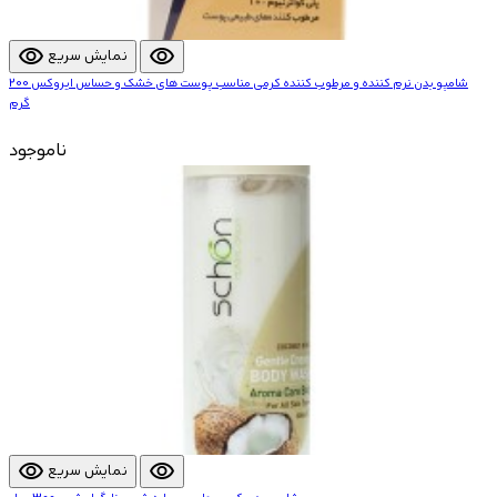
visibility
visibility
نمایش سریع
شامپو بدن نرم کننده و مرطوب کننده کرمی مناسب پوست های خشک و حساس ایروکس 200
گرم
ناموجود
visibility
visibility
نمایش سریع