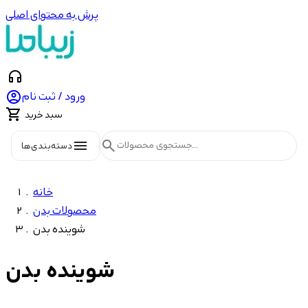
پرش به محتوای اصلی
headphones

ورود / ثبت نام

سبد خرید
menu
search
دسته‌بندی‌ها
خانه
محصولات بدن
شوینده بدن
شوینده بدن
شاخه‌ها