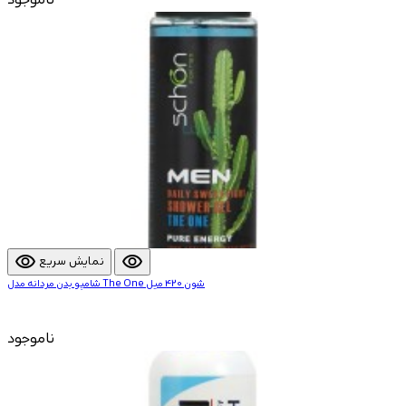
visibility
visibility
نمایش سریع
شامپو بدن مردانه مدل The One شون 420 میل
ناموجود