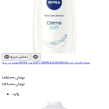
visibility
visibility
نمایش سریع
شامپو بدن نیوا NIVEA مدل SOFT CREME & ALMOND OIL حجم 500 میلی لیتر
1,051,000 تومان
1,168,000 تومان
-10%