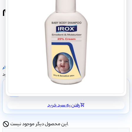
گرم
شوینده ملایم
حاوی ترکیبات التیام بخش
expand_more
مشاهده بیشتر
ناموجود
shopping_cart
رفتن به سبد خرید
shopping_cart
این محصول دیگر موجود نیست.
block