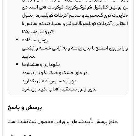
سیرین،بوتیلن گلایکول،کوکوگلوکوزید،کوکونات فتی اسید دی
رلیک،کاپریک تری گلیسیرید و سدیم آکریلات کوپلیمر،د_پنتول
،استایرن آکریلات کوپلیمر،آلانتوئین،اسیدلاکتیک،اسانس،ا
یزوتیازولین1/5%
روش استفاده
امپو را بر روی اسفنج یا بدن ریخته و به آرامی شسته و آبکشی
نمایید.
نگهداری و هشدارها
در جای خشک و خنک نگهداری شود.
دور از دسترس اطفال بگذارید.
دور از نور مستقیم آفتاب نگهداری شود.
پرسش و پاسخ
هنوز پرسش تأییدشده‌ای برای این محصول ثبت نشده است.