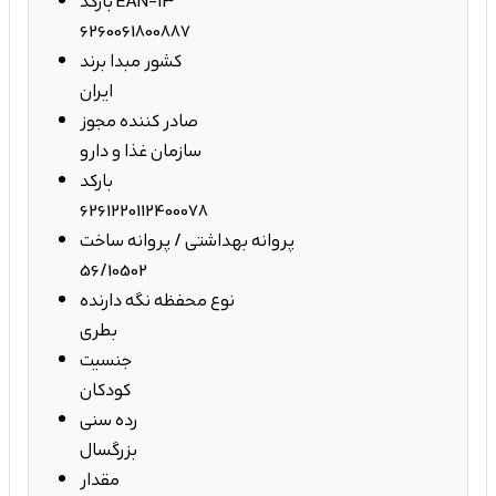
بارکد EAN-13
6260061800887
کشور مبدا برند
ایران
صادر کننده مجوز
سازمان غذا و دارو
بارکد
6261220112400078
پروانه بهداشتی / پروانه ساخت
56/10502
نوع محفظه نگه دارنده
بطری
جنسیت
کودکان
رده سنی
بزرگسال
مقدار