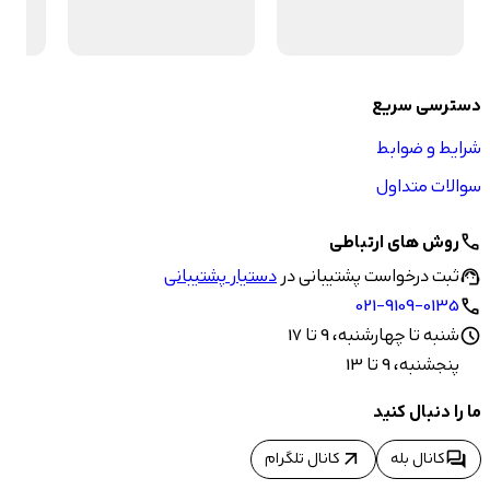
دسترسی سریع
شرایط و ضوابط
سوالات متداول
روش های ارتباطی
call
ثبت درخواست پشتیبانی در
دستیار پشتیبانی
support_agent
021-9109-0135
call
شنبه تا چهارشنبه، 9 تا 17
schedule
پنجشنبه، 9 تا 13
ما را دنبال کنید
arrow_outward
forum
کانال بله
کانال تلگرام