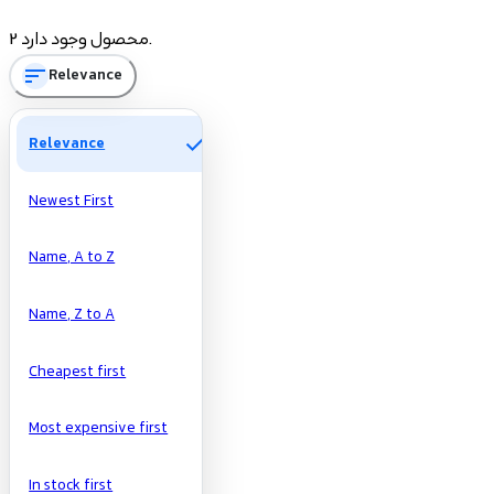
Price
2 محصول وجود دارد.
sort
Relevance
تومان
تومان
check
Relevance
Newest First
Name, A to Z
Name, Z to A
Cheapest first
Most expensive first
In stock first