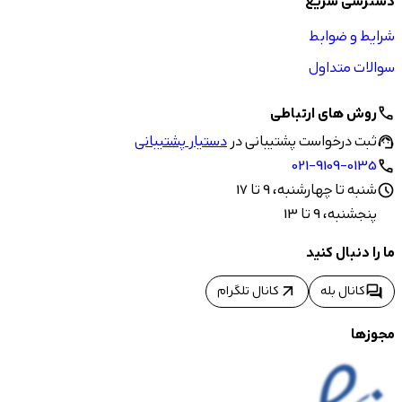
دسترسی سریع
شرایط و ضوابط
سوالات متداول
روش های ارتباطی
call
ثبت درخواست پشتیبانی در
دستیار پشتیبانی
support_agent
021-9109-0135
call
شنبه تا چهارشنبه، 9 تا 17
schedule
پنجشنبه، 9 تا 13
ما را دنبال کنید
arrow_outward
forum
کانال بله
کانال تلگرام
مجوزها