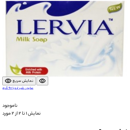
visibility
visibility
نمایش سریع
صابون شیر لرویا 90 گرم
ناموجود
نمایش 1 تا 2 از 2 مورد