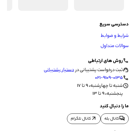
دسترسی سریع
شرایط و ضوابط
سوالات متداول
روش های ارتباطی
call
ثبت درخواست پشتیبانی در
دستیار پشتیبانی
support_agent
021-9109-0135
call
شنبه تا چهارشنبه، 9 تا 17
schedule
پنجشنبه، 9 تا 13
ما را دنبال کنید
arrow_outward
forum
کانال بله
کانال تلگرام