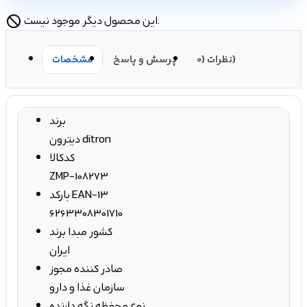
این محصول دیگر موجود نیست.
block
نظرات (0)
پرسش و پاسخ
مشخصات
برند
دیترون ditron
کدکالا
ZMP-108273
بارکد EAN-13
6263308301710
کشور مبدا برند
ایران
صادر کننده مجوز
سازمان غذا و دارو
نوع محفظه نگه دارنده