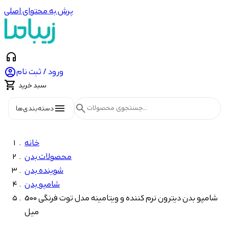
پرش به محتوای اصلی
headphones

ورود / ثبت نام

سبد خرید
menu
search
دسته‌بندی‌ها
خانه
محصولات بدن
شوینده بدن
شامپو بدن
شامپو بدن دیترون نرم کننده و ویتامینه مدل توت فرنگی 500
میل