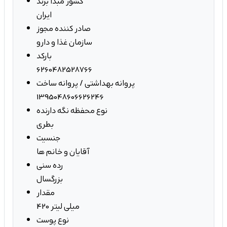
کشور مبدا برند
ایران
صادر کننده مجوز
سازمان غذا و دارو
بارکد
6260482528766
پروانه بهداشتی / پروانه ساخت
1395048606626246
نوع محفظه نگه دارنده
بطری
جنسیت
آقایان و خانم ها
رده سنی
بزرگسال
مقدار
420 میلی لیتر
نوع پوست