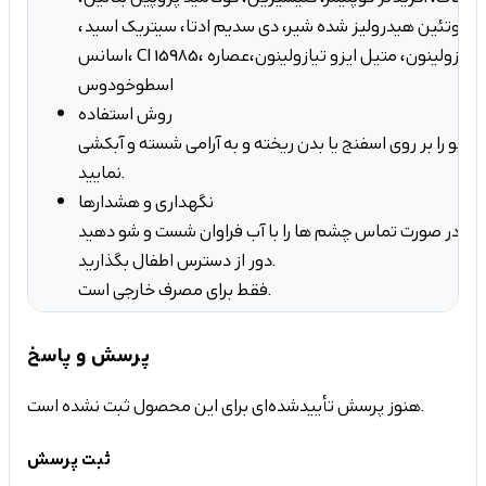
م، پروتئین هیدرولیز شده شیر، دی سدیم ادتا، سیتریک اسید،
اسانس، CI 15985، متیل کلرو ایزو تیازولینون، متیل ایزو تیازولینون،عصاره
اسطوخودوس
روش استفاده
امپو را بر روی اسفنج یا بدن ریخته و به آرامی شسته و آبکشی
نمایید.
نگهداری و هشدارها
در صورت تماس چشم ها را با آب فراوان شست و شو دهید
دور از دسترس اطفال بگذارید.
فقط برای مصرف خارجی است.
پرسش و پاسخ
هنوز پرسش تأییدشده‌ای برای این محصول ثبت نشده است.
ثبت پرسش