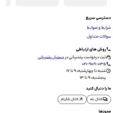
دسترسی سریع
شرایط و ضوابط
سوالات متداول
روش های ارتباطی
call
ثبت درخواست پشتیبانی در
دستیار پشتیبانی
support_agent
021-9109-0135
call
شنبه تا چهارشنبه، 9 تا 17
schedule
پنجشنبه، 9 تا 13
ما را دنبال کنید
arrow_outward
forum
کانال بله
کانال تلگرام
مجوزها