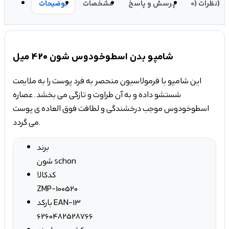
نظرات (0)
پرسش و پاسخ
مشخصات
توضیحات
شامپو بدن اسطوخودوس شون 420 میل
این شامپو با فرمولاسیون منحصر به فرد پوست را به ملایمت
شستشو داده و به آن طراوت و تازگی می بخشد. عصاره
اسطوخودوس موجب درخشندگی و لطافت فوق العاده ی پوست
می گردد.
برند
شون schon
کدکالا
ZMP-100520
بارکد EAN-13
6260482528766