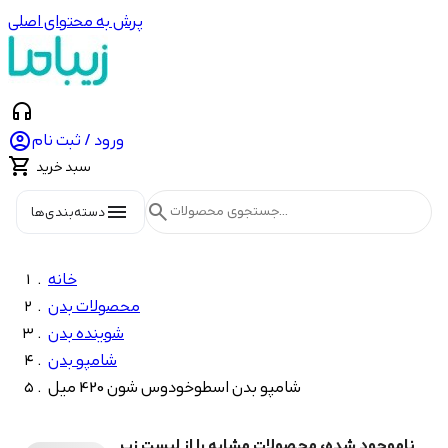
پرش به محتوای اصلی
headphones

ورود / ثبت نام

سبد خرید
menu
search
دسته‌بندی‌ها
خانه
محصولات بدن
شوینده بدن
شامپو بدن
شامپو بدن اسطوخودوس شون 420 میل
ناموجود شده، محصولات مشابه را از لیست زیر