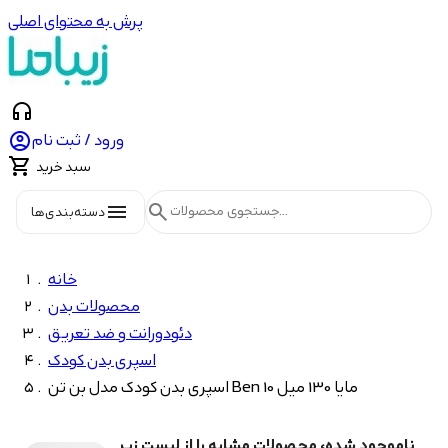
پرش به محتوای اصلی
headphones

ورود / ثبت نام

سبد خرید
menu
search
دسته‌بندی‌ها
خانه
محصولات بدن
دئودورانت و ضد تعریق
اسپری بدن کودک
اسپری بدن کودک مدل بن تن Ben 10 مایا 130 میل
ناموجود شده، محصولات مشابه را از لیست زیر