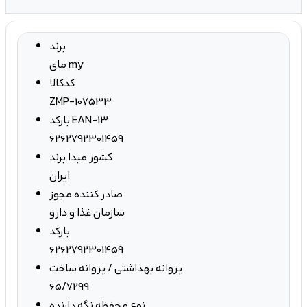
برند
مای my
کدکالا
ZMP-107533
بارکد EAN-13
6262792301459
کشور مبدا برند
ایران
صادر کننده مجوز
سازمان غذا و دارو
بارکد
6262792301459
پروانه بهداشتی / پروانه ساخت
65/7299
نوع محفظه نگه دارنده