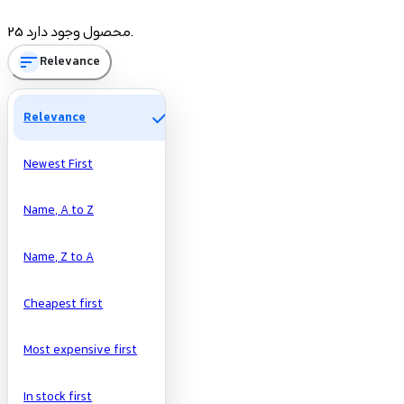
Price
25 محصول وجود دارد.
sort
Relevance
تومان
تومان
Manufacturers
check
Relevance
Newest First
Name, A to Z
Name, Z to A
Cheapest first
Most expensive first
In stock first