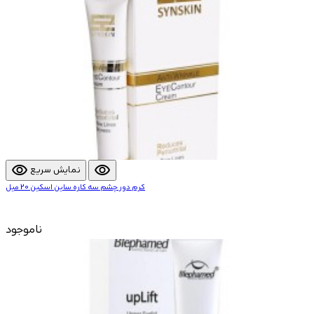
visibility
visibility
نمایش سریع
کرم دور چشم سه کاره ساین اسکین 20 میل
ناموجود