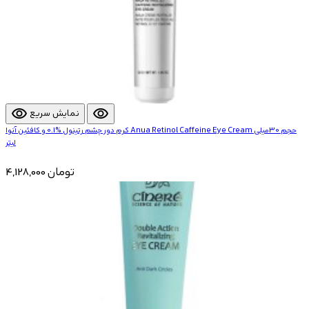
visibility
visibility
نمایش سریع
کرم دور چشم رتینول %0.1 و کافئین آنوا Anua Retinol Caffeine Eye Cream حجم 30میلی
لیتر
4,128,000 تومان