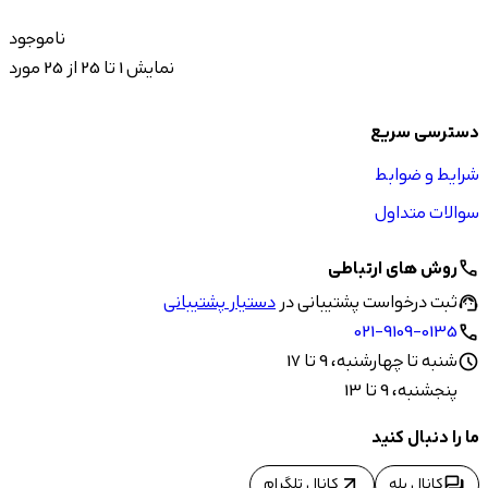
ناموجود
نمایش 1 تا 25 از 25 مورد
دسترسی سریع
شرایط و ضوابط
سوالات متداول
روش های ارتباطی
call
ثبت درخواست پشتیبانی در
دستیار پشتیبانی
support_agent
021-9109-0135
call
شنبه تا چهارشنبه، 9 تا 17
schedule
پنجشنبه، 9 تا 13
ما را دنبال کنید
arrow_outward
forum
کانال بله
کانال تلگرام