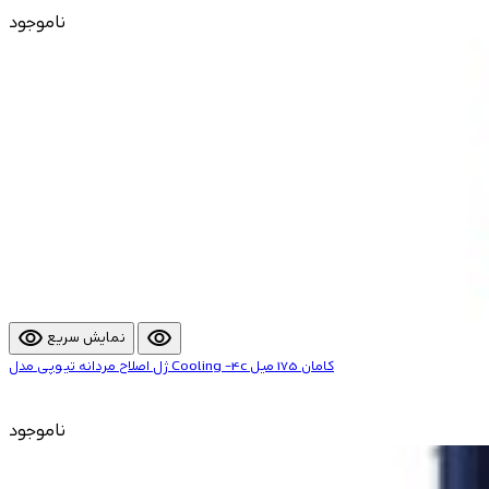
ناموجود
visibility
visibility
نمایش سریع
ژل اصلاح مردانه تیوپی مدل Cooling -4c کامان 175 میل
ناموجود