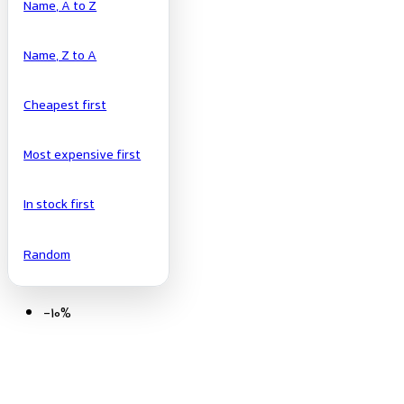
Name, A to Z
Name, Z to A
Cheapest first
Most expensive first
In stock first
Random
-10%