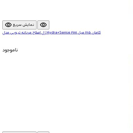
visibility
visibility
نمایش سریع
ژل اصلاح مردانه تیوپی مدل Hydra+Sense 2in1 کامان 175 میل
ناموجود