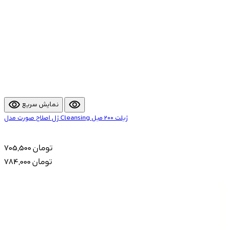
visibility
visibility
نمایش سریع
ژل اصلاح صورت مدل Cleansing ژیلت 200 میل
705,500 تومان
784,000 تومان