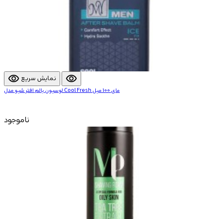
visibility
visibility
نمایش سریع
لوسیون بالم افتر شیو مدل Cool Fresh مای 100 میل
ناموجود