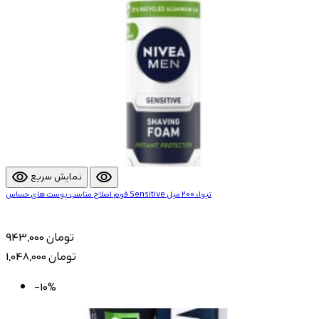
visibility
visibility
نمایش سریع
فوم اصلاح مناسب پوست های حساس Sensitive نیوا، 200 میل
943,000 تومان
1,048,000 تومان
-10%