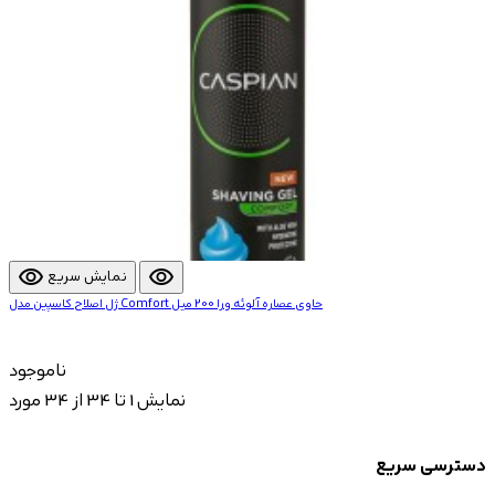
visibility
visibility
نمایش سریع
ژل اصلاح کاسپین مدل Comfort حاوی عصاره آلوئه ورا 200 میل
ناموجود
نمایش 1 تا 34 از 34 مورد
دسترسی سریع