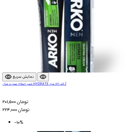
visibility
visibility
نمایش سریع
خمیر اصلاح صورت مدل HYDRATE آرکو، 86 میل
201,500 تومان
224,000 تومان
-10%