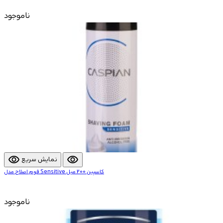
ناموجود
visibility
visibility
نمایش سریع
فوم اصلاح مدل Sensitive کاسپین 200 میل
ناموجود