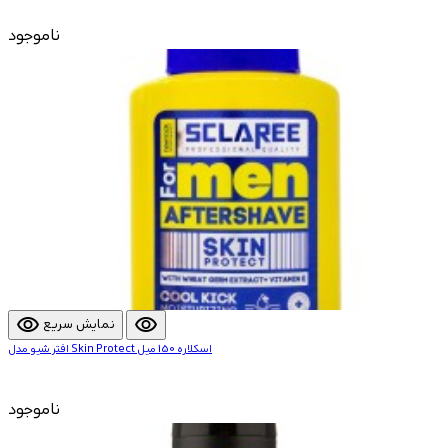
ناموجود
visibility
visibility
نمایش سریع
افتر شیو مدل Skin Protect اسکلاره 150 میل
ناموجود