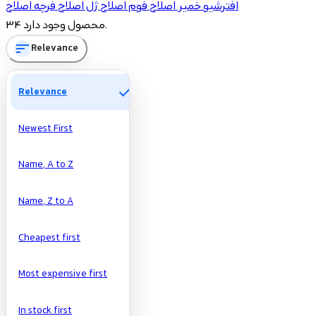
افترشیو
خمیر اصلاح
فوم اصلاح
ژل اصلاح
فرچه اصلاح
13
افترشیو
34 محصول وجود دارد.
2
خمیر اصلاح
sort
Relevance
8
فوم اصلاح
11
ژل اصلاح
check
Relevance
Price
Newest First
تومان
تومان
Name, A to Z
Manufacturers
Name, Z to A
Cheapest first
Most expensive first
In stock first