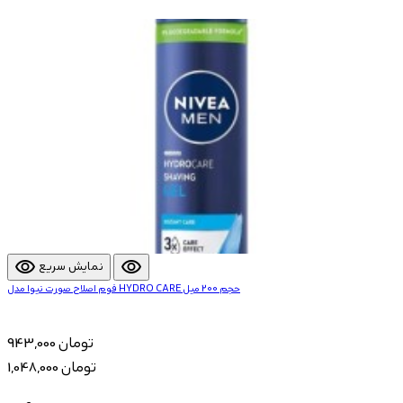
visibility
visibility
نمایش سریع
فوم اصلاح صورت نیوا مدل HYDRO CARE حجم 200 میل
943,000 تومان
1,048,000 تومان