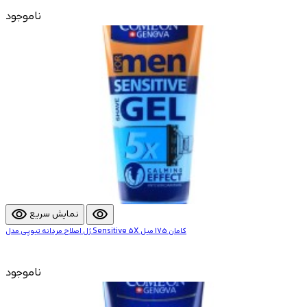
ناموجود
visibility
visibility
نمایش سریع
ژل اصلاح مردانه تیوپی مدل Sensitive 5X کامان 175 میل
ناموجود