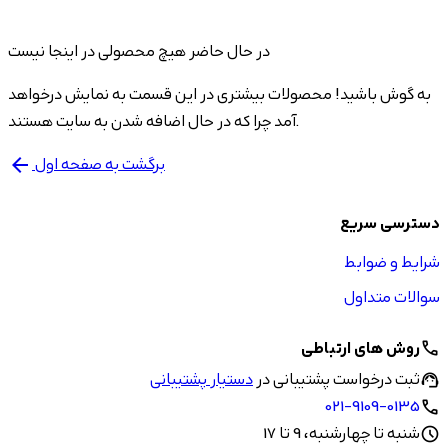
در حال حاضر هیچ محصولی در اینجا نیست
به گوش باشید! محصولات بیشتری در این قسمت به نمایش درخواهد
آمد چرا که در حال اضافه شدن به سایت هستند.
برگشت به صفحه اول
arrow_back
دسترسی سریع
شرایط و ضوابط
سوالات متداول
روش های ارتباطی
call
ثبت درخواست پشتیبانی در
دستیار پشتیبانی
support_agent
021-9109-0135
call
شنبه تا چهارشنبه، 9 تا 17
schedule