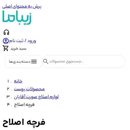
پرش به محتوای اصلی
headphones

ورود / ثبت نام

سبد خرید
menu
search
دسته‌بندی‌ها
خانه
محصولات پوست
لوازم اصلاح صورت آقایان
فرچه اصلاح
فرچه اصلاح