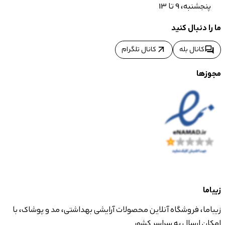
پنجشنبه، 9 تا 13
ما را دنبال کنید
arrow_outward
forum
کانال بله
کانال تلگرام
مجوزها
زیباما
زیباما، فروشگاه آنلاین محصولات آرایشی بهداشتی، مد و پوشاک، با
امکان ارسال به سراسر کشور