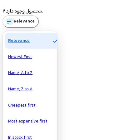
Manufacturers
2 محصول وجود دارد.
sort
Relevance
check
Relevance
Newest First
Name, A to Z
Name, Z to A
Cheapest first
Most expensive first
In stock first