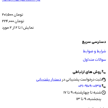
201,500 تومان
224,000 تومان
نمایش 1 تا 2 از 2 مورد
دسترسی سریع
شرایط و ضوابط
سوالات متداول
روش های ارتباطی
call
ثبت درخواست پشتیبانی در
دستیار پشتیبانی
support_agent
021-9109-0135
call
شنبه تا چهارشنبه، 9 تا 17
schedule
پنجشنبه، 9 تا 13