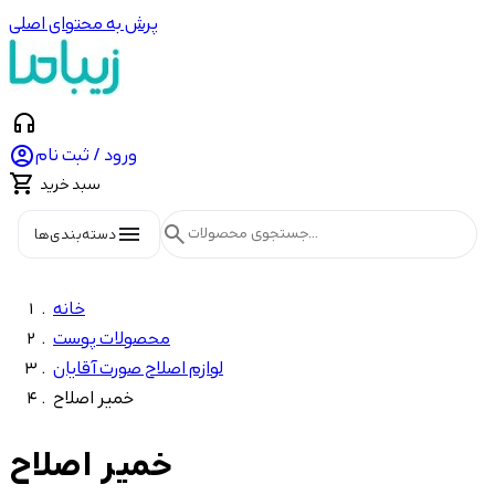
پرش به محتوای اصلی
headphones

ورود / ثبت نام

سبد خرید
menu
search
دسته‌بندی‌ها
خانه
محصولات پوست
لوازم اصلاح صورت آقایان
خمیر اصلاح
خمیر اصلاح