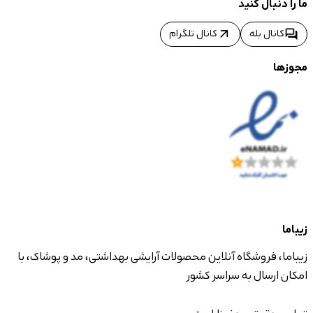
ما را دنبال کنید
arrow_outward
forum
کانال بله
کانال تلگرام
مجوزها
زیباما
زیباما، فروشگاه آنلاین محصولات آرایشی بهداشتی، مد و پوشاک، با
امکان ارسال به سراسر کشور