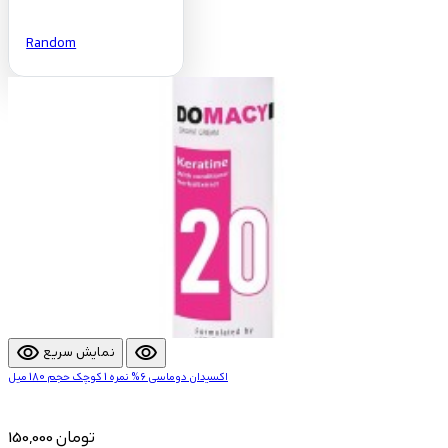
Random
visibility
visibility
نمایش سریع
اکسیدان دوماسی 6% نمره 1 کوچک حجم 180 میل
150,000 تومان