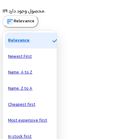
Price
119 محصول وجود دارد.
sort
Relevance
تومان
تومان
Manufacturers
check
Relevance
Newest First
Name, A to Z
Name, Z to A
Cheapest first
Most expensive first
In stock first