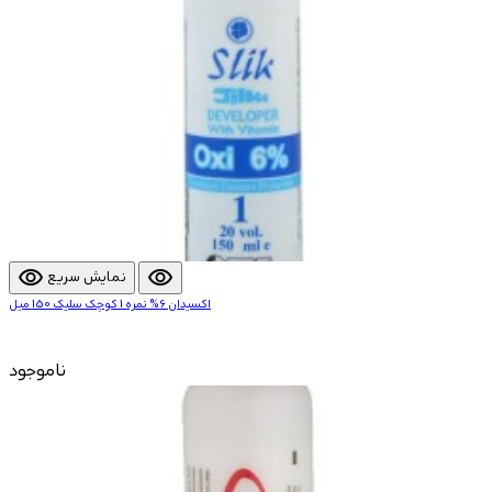
visibility
visibility
نمایش سریع
اکسیدان 6% نمره 1 کوچک سلیک 150 میل
ناموجود