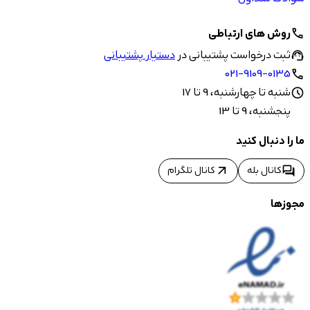
روش های ارتباطی
call
ثبت درخواست پشتیبانی در
دستیار پشتیبانی
support_agent
021-9109-0135
call
شنبه تا چهارشنبه، 9 تا 17
schedule
پنجشنبه، 9 تا 13
ما را دنبال کنید
arrow_outward
forum
کانال بله
کانال تلگرام
مجوزها