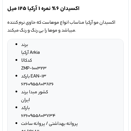
اکسیدان 6% نمره 1 آرکیا 125 میل
اکسیدان مو آرکیا مناساب انواع موهاست که حاوی نرم کننده
میباشد و موها را بی رنگ و رنگ میکند.
برند
آرکیا Arkia
کدکالا
ZMP-100323
بارکد EAN-13
6260955803826
کشور مبدا برند
ایران
بارکد
6260955803734
پروانه بهداشتی / پروانه ساخت