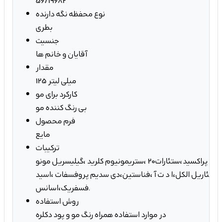
56/19682
نوع محفظه نگه دارنده
بطری
جنسیت
آقایان و خانم ها
مقدار
125 میلی لیتر
کارکرد برای مو
بی رنگ کننده مو
فرم محصول
مایع
ترکیبات
آب دیونیزه ،هیدروژن پراکسید،ستئارات20 ،ستریمونیوم کلرید ،گیلیسریل مونو
ع ،ستئاریل الکل،ا د ت آ ،فناستین،دی سدیم پروفسفات ،اسید
فسفریک،اسانس.
روش استفاده
در موارد استفاده همراه رنگ مو و پود دکلره