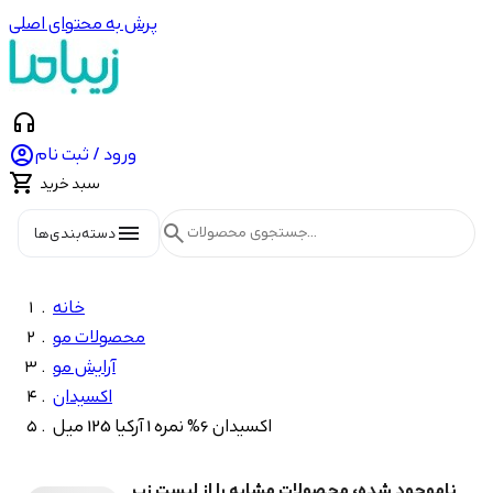
پرش به محتوای اصلی
headphones

ورود / ثبت نام

سبد خرید
menu
search
دسته‌بندی‌ها
خانه
محصولات مو
آرایش مو
اکسیدان
اکسیدان 6% نمره 1 آرکیا 125 میل
ناموجود شده، محصولات مشابه را از لیست زیر