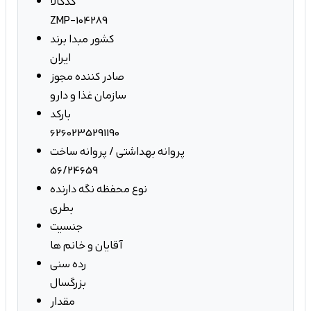
کدکالا
ZMP-104289
کشور مبدا برند
ایران
صادر کننده مجوز
سازمان غذا و دارو
بارکد
6260235291190
پروانه بهداشتی / پروانه ساخت
56/24659
نوع محفظه نگه دارنده
بطری
جنسیت
آقایان و خانم ها
رده سنی
بزرگسال
مقدار