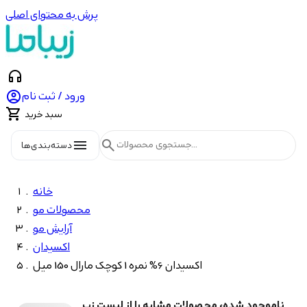
پرش به محتوای اصلی
headphones

ورود / ثبت نام

سبد خرید
menu
search
دسته‌بندی‌ها
خانه
محصولات مو
آرایش مو
اکسیدان
اکسیدان 6% نمره 1 کوچک مارال 150 میل
ناموجود شده، محصولات مشابه را از لیست زیر