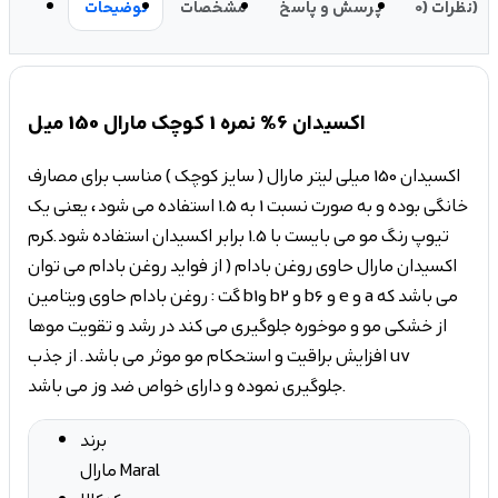
نظرات (0)
پرسش و پاسخ
مشخصات
توضیحات
اکسیدان 6% نمره 1 کوچک مارال 150 میل
اکسیدان 150 میلی لیتر مارال ( سایز کوچک ) مناسب برای مصارف
خانگی بوده و به صورت نسبت 1 به 1.5 استفاده می شود، یعنی یک
تیوپ رنگ مو می بایست با 1.5 برابر اکسیدان استفاده شود.کرم
اکسیدان مارال حاوی روغن بادام ( از فواید روغن بادام می توان
گت : روغن بادام حاوی ویتامین b1و b2 و b6 و e و a می باشد که
از خشکی مو و موخوره جلوگیری می کند در رشد و تقویت موها
افزایش براقیت و استحکام مو موثر می باشد. از جذب uv
جلوگیری نموده و دارای خواص ضد وز می باشد.
برند
مارال Maral