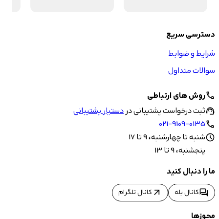
دسترسی سریع
شرایط و ضوابط
سوالات متداول
روش های ارتباطی
call
ثبت درخواست پشتیبانی در
دستیار پشتیبانی
support_agent
021-9109-0135
call
شنبه تا چهارشنبه، 9 تا 17
schedule
پنجشنبه، 9 تا 13
ما را دنبال کنید
arrow_outward
forum
کانال بله
کانال تلگرام
مجوزها