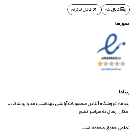
arrow_outward
forum
کانال بله
کانال تلگرام
مجوزها
زیباما
زیباما، فروشگاه آنلاین محصولات آرایشی بهداشتی، مد و پوشاک، با
امکان ارسال به سراسر کشور
تمامی حقوق محفوظ است.