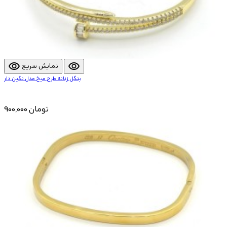
visibility
visibility
نمایش سریع
بنگل زنانه طرح میخ مدل نگین دار
900,000 تومان