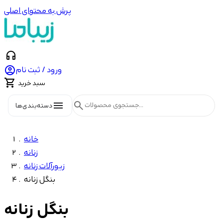
پرش به محتوای اصلی
headphones

ورود / ثبت نام

سبد خرید
menu
search
دسته‌بندی‌ها
خانه
زنانه
زیورآلات زنانه
بنگل زنانه
بنگل زنانه