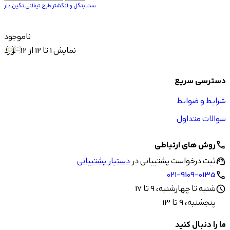
ست بنگل و انگشتر طرح تیفانی نگین دار
ناموجود
نمایش 1 تا 12 از 12 مورد
دسترسی سریع
شرایط و ضوابط
سوالات متداول
روش های ارتباطی
call
ثبت درخواست پشتیبانی در
دستیار پشتیبانی
support_agent
021-9109-0135
call
شنبه تا چهارشنبه، 9 تا 17
schedule
پنجشنبه، 9 تا 13
ما را دنبال کنید