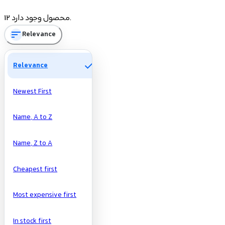
Price
12 محصول وجود دارد.
sort
Relevance
تومان
تومان
Manufacturers
check
Relevance
Newest First
Name, A to Z
Name, Z to A
Cheapest first
Most expensive first
In stock first