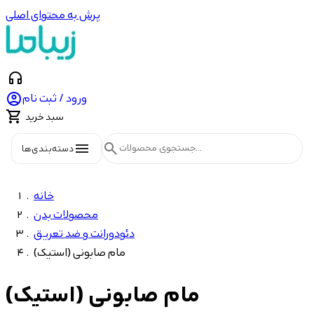
پرش به محتوای اصلی
headphones

ورود / ثبت نام

سبد خرید
menu
search
دسته‌بندی‌ها
خانه
محصولات بدن
دئودورانت و ضد تعریق
مام صابونی (استیک)
مام صابونی (استیک)