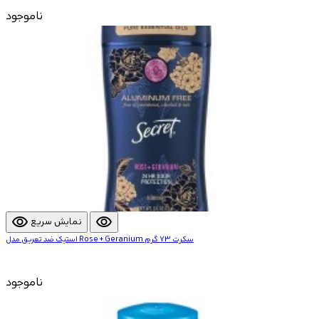
ناموجود
visibility
visibility
نمایش سریع
استیک ضد تعریق مدل Rose + Geranium سکرت 73 گرم
ناموجود