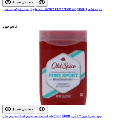
visibility
visibility
نمایش سریع
مام صابونی مردانه رکسونا، مدل Active Protection Original حجم 50 میل
ناموجود
visibility
visibility
نمایش سریع
مام استیک ضد تعریق اولد اسپایس مدل Pure Sport پیور اسپرت وزن 63 گرم