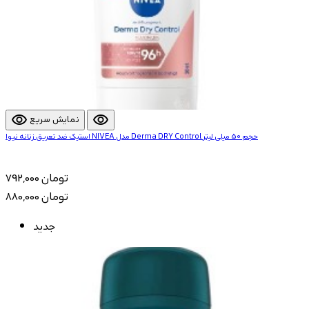
visibility
visibility
نمایش سریع
استیک ضد تعریق زنانه نیوا NIVEA مدل Derma DRY Control حجم 50 میلی لیتر
792,000 تومان
880,000 تومان
جدید