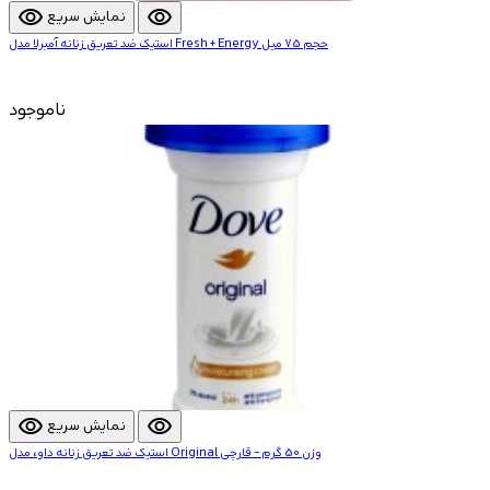
visibility
visibility
نمایش سریع
استیک ضد تعریق زنانه آمبرلا مدل Fresh + Energy حجم 75 میل
ناموجود
visibility
visibility
نمایش سریع
استیک ضد تعریق زنانه داو، مدل Original وزن 50 گرم - قارچی