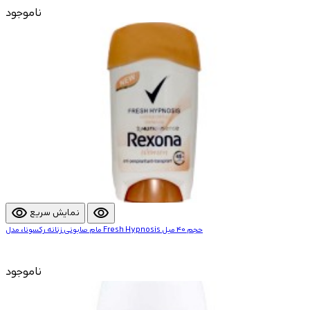
ناموجود
visibility
visibility
نمایش سریع
مام صابونی زنانه رکسونا، مدل Fresh Hypnosis حجم 40 میل
ناموجود