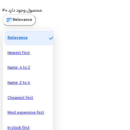
Price
40 محصول وجود دارد.
sort
Relevance
تومان
تومان
Manufacturers
check
Relevance
Newest First
Name, A to Z
Name, Z to A
Cheapest first
Most expensive first
In stock first