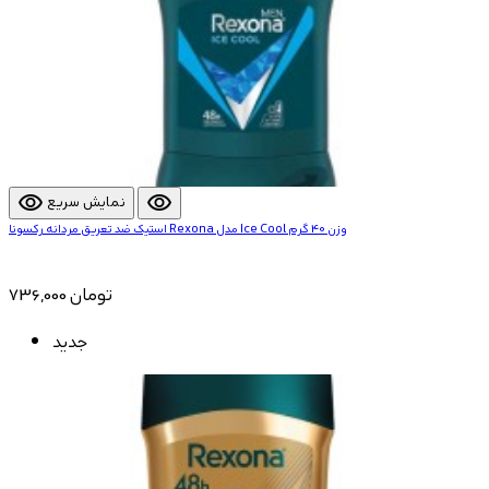
visibility
visibility
نمایش سریع
استیک ضد تعریق مردانه رکسونا Rexona مدل Ice Cool وزن 40 گرم
736,000 تومان
جدید