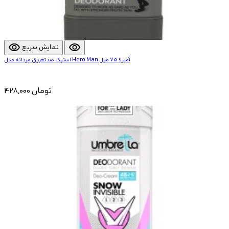
visibility
visibility
نمایش سریع
استیک ضدتعریق مردانه مدل Hero Man آمبرلا 75 میل
428,000 تومان