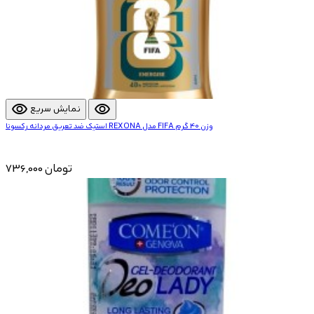
visibility
visibility
نمایش سریع
استیک ضد تعریق مردانه رکسونا REXONA مدل FIFA وزن 40 گرم
736,000 تومان