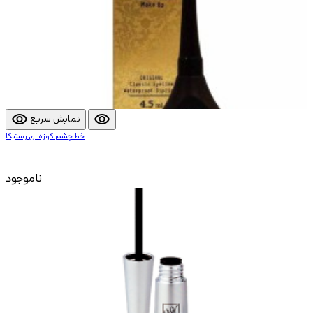
visibility
visibility
نمایش سریع
خط چشم کوزه ای رستیکا
ناموجود