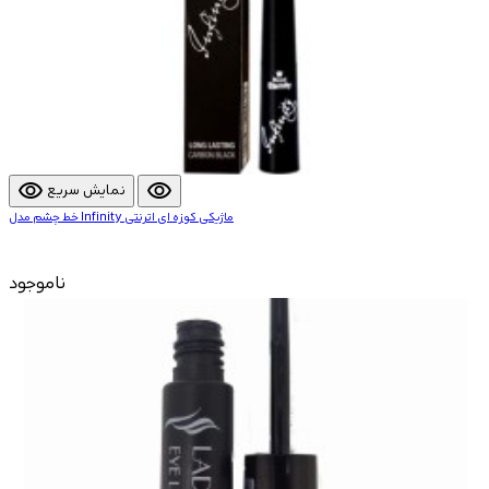
visibility
visibility
نمایش سریع
خط چشم مدل Infinity ماژیکی کوزه ای اترنتی
ناموجود