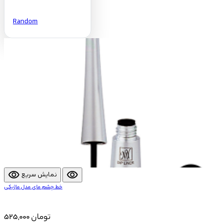
Random
visibility
visibility
نمایش سریع
خط چشم مای مدل ماژیکی
525,000 تومان