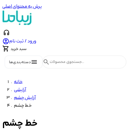
پرش به محتوای اصلی
headphones

ورود / ثبت نام

سبد خرید
menu
search
دسته‌بندی‌ها
خانه
آرایشی
آرایش چشم
خط چشم
خط چشم