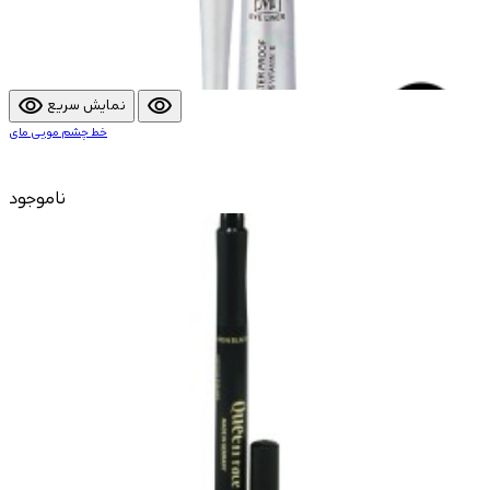
visibility
visibility
نمایش سریع
خط چشم مویی مای
ناموجود