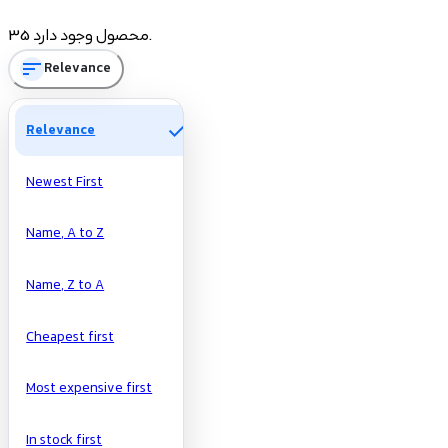
Price
35 محصول وجود دارد.
sort
Relevance
تومان
تومان
Manufacturers
check
Relevance
Newest First
Name, A to Z
Name, Z to A
Cheapest first
Most expensive first
In stock first