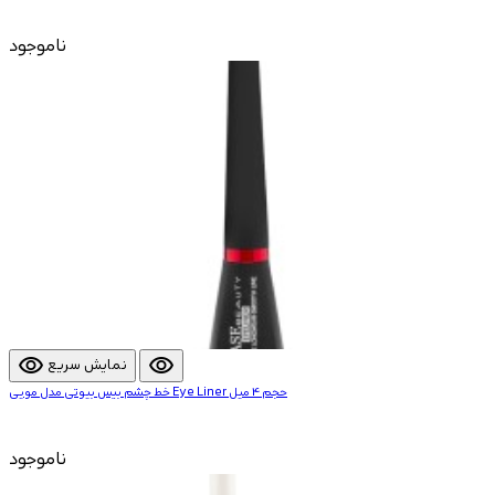
ناموجود
visibility
visibility
نمایش سریع
خط چشم بیس بیوتی مدل مویی Eye Liner حجم 4 میل
ناموجود