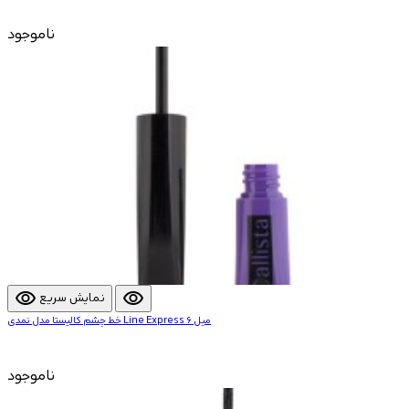
ناموجود
visibility
visibility
نمایش سریع
خط چشم کالیستا مدل نمدی Line Express 6 میل
ناموجود