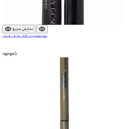
visibility
visibility
نمایش سریع
خط چشم لیدی گاش ماژیکی 5 میل
ناموجود