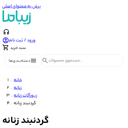
پرش به محتوای اصلی
headphones

ورود / ثبت نام

سبد خرید
menu
search
دسته‌بندی‌ها
خانه
زنانه
زیورآلات زنانه
گردنبند زنانه
گردنبند زنانه