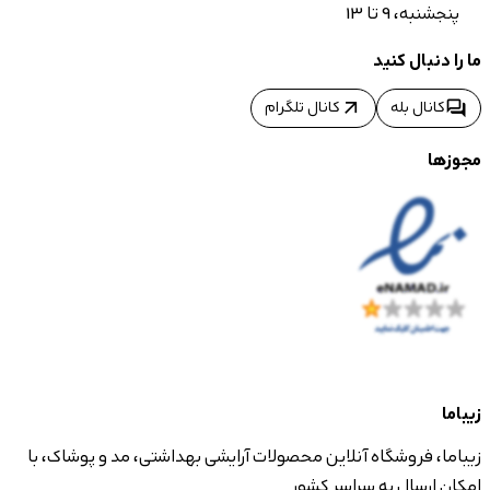
پنجشنبه، 9 تا 13
ما را دنبال کنید
arrow_outward
forum
کانال بله
کانال تلگرام
مجوزها
زیباما
زیباما، فروشگاه آنلاین محصولات آرایشی بهداشتی، مد و پوشاک، با
امکان ارسال به سراسر کشور