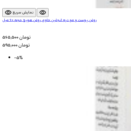
visibility
visibility
نمایش سریع
روغن پوست و مو درم انجلین حاوی روغن هویج حجم 60 میل
565,500 تومان
595,000 تومان
-5%