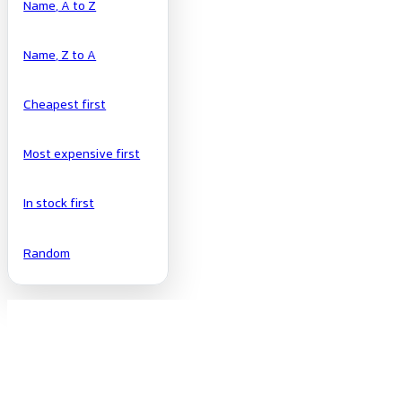
Name, A to Z
Name, Z to A
Cheapest first
Most expensive first
In stock first
Random