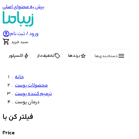
پرش به محتوای اصلی

ورود / ثبت نام

سبد خرید
menu
bolt
local_offer
star
برندها
تخفیف‌دار
اکسپلور
دسته‌بندی‌ها
خانه
محصولات پوست
ترمیم کننده پوست
درمان پوست
فیلتر کن با
Price