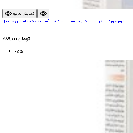
visibility
visibility
نمایش سریع
کرم صورت و بدن مه اسکین مناسب پوست های آسیب دیده مه اسکین 30 میل
489,000 تومان
-5%