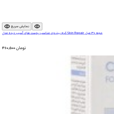
visibility
visibility
نمایش سریع
کرم بیتروی مناسب پوست های آسیب دیده مدل Skin Repair حجم 30 میل
460,500 تومان