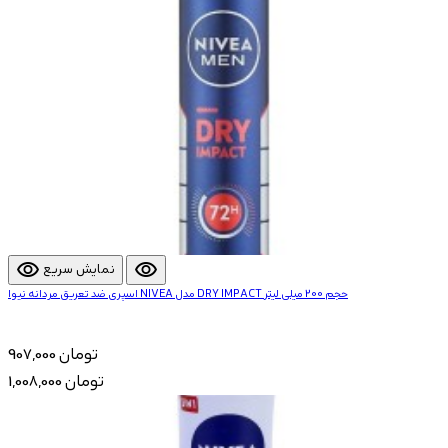
visibility
visibility
نمایش سریع
اسپری ضد تعریق مردانه نیوا NIVEA مدل DRY IMPACT حجم 200 میلی لیتر
907,000 تومان
1,008,000 تومان