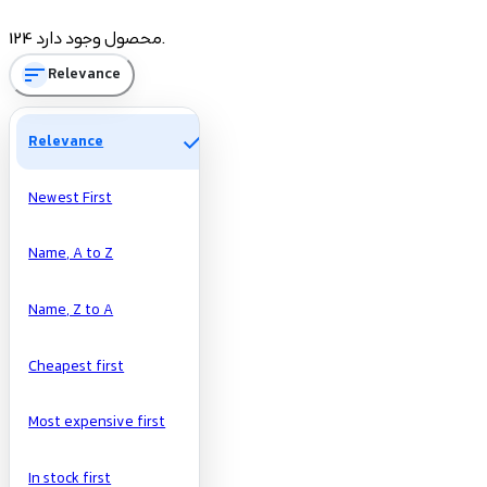
Price
124 محصول وجود دارد.
sort
Relevance
تومان
تومان
Manufacturers
check
Relevance
Newest First
Name, A to Z
Name, Z to A
Cheapest first
Most expensive first
In stock first