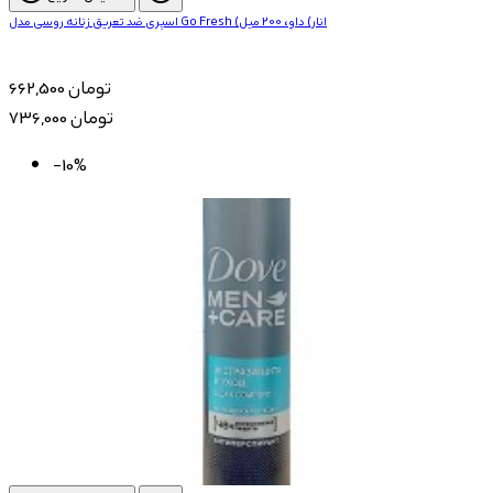
اسپری ضد تعریق زنانه روسی مدل Go Fresh (انار) داو، 200 میل
662,500 تومان
736,000 تومان
-10%