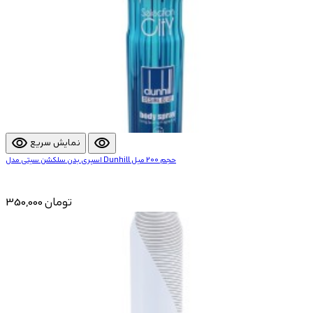
visibility
visibility
نمایش سریع
اسپری بدن سلکشن سیتی مدل Dunhill حجم 200 میل
350,000 تومان