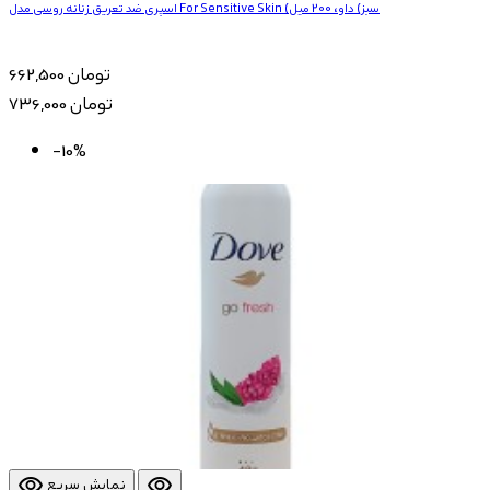
اسپری ضد تعریق زنانه روسی مدل For Sensitive Skin (سبز) داو، 200 میل
662,500 تومان
736,000 تومان
-10%
visibility
visibility
نمایش سریع