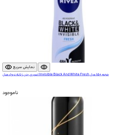
visibility
visibility
نمایش سریع
اسپری بدن زنانه نیوا، مدل Invisible Black And White Fresh حجم 150 میل
ناموجود