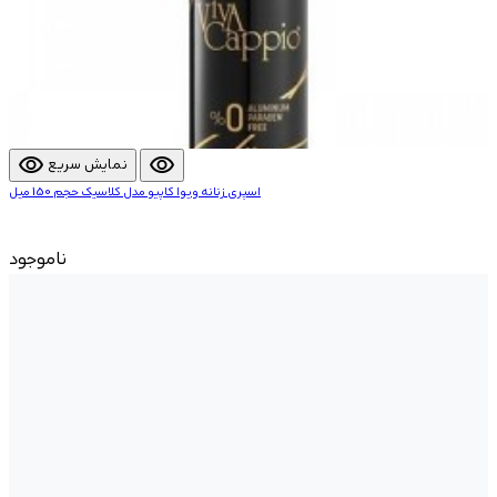
visibility
visibility
نمایش سریع
اسپری زنانه ویوا کاپیو مدل کلاسیک حجم 150 میل
ناموجود