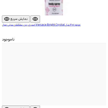
visibility
visibility
نمایش سریع
اسپری بدن سلکشن سیتی مدل Versace Bright Crystal حجم 200 میل
ناموجود