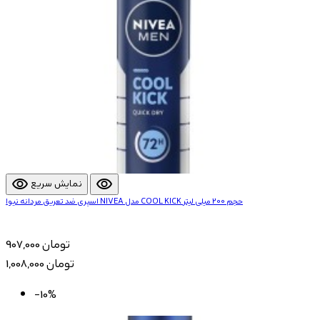
visibility
visibility
نمایش سریع
اسپری ضد تعریق مردانه نیوا NIVEA مدل COOL KICK حجم 200 میلی لیتر
907,000 تومان
1,008,000 تومان
-10%