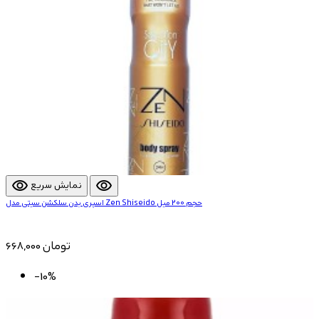
visibility
visibility
نمایش سریع
اسپری بدن سلکشن سیتی مدل Zen Shiseido حجم 200 میل
668,000 تومان
-10%