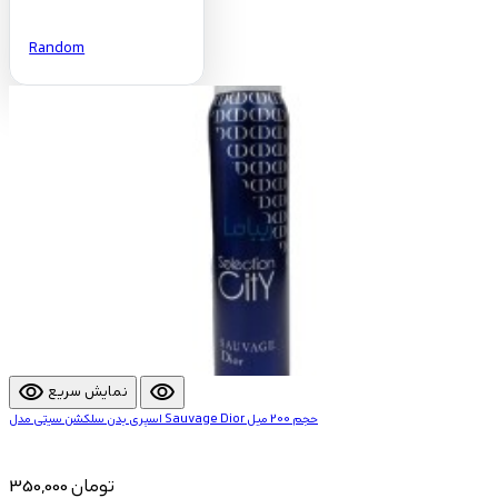
Random
visibility
visibility
نمایش سریع
اسپری بدن سلکشن سیتی مدل Sauvage Dior حجم 200 میل
350,000 تومان