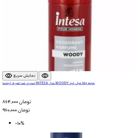
visibility
visibility
نمایش سریع
اسپری ضد تعریق اینتسا INTESA مدل WOODY حجم 150 میلی لیتر
864,000 تومان
960,000 تومان
-10%