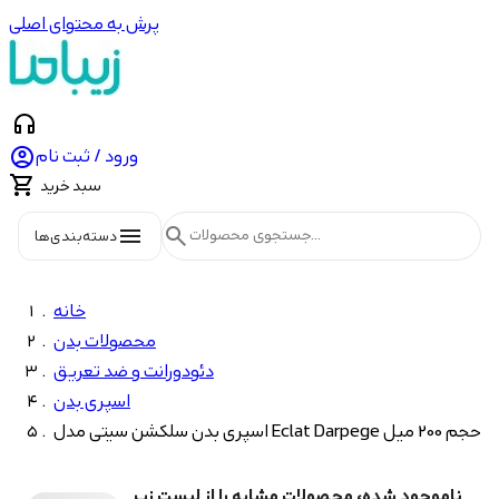
پرش به محتوای اصلی
headphones

ورود / ثبت نام

سبد خرید
menu
search
دسته‌بندی‌ها
خانه
محصولات بدن
دئودورانت و ضد تعریق
اسپری بدن
اسپری بدن سلکشن سیتی مدل Eclat Darpege حجم 200 میل
ناموجود شده، محصولات مشابه را از لیست زیر