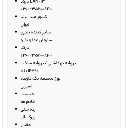
بارکد EAN-13
6260235200840
کشور مبدا برند
ایران
صادر کننده مجوز
سازمان غذا و دارو
بارکد
6260235200840
پروانه بهداشتی / پروانه ساخت
56/14791
نوع محفظه نگه دارنده
اسپری
جنسیت
خانم ها
رده سنی
بزرگسال
مقدار