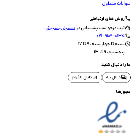
سوالات متداول
روش های ارتباطی
call
ثبت درخواست پشتیبانی در
دستیار پشتیبانی
support_agent
021-9109-0135
call
شنبه تا چهارشنبه، 9 تا 17
schedule
پنجشنبه، 9 تا 13
ما را دنبال کنید
arrow_outward
forum
کانال بله
کانال تلگرام
مجوزها