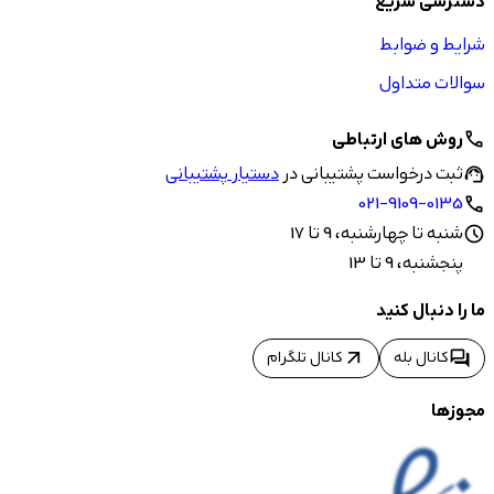
دسترسی سریع
شرایط و ضوابط
سوالات متداول
روش های ارتباطی
call
ثبت درخواست پشتیبانی در
دستیار پشتیبانی
support_agent
021-9109-0135
call
شنبه تا چهارشنبه، 9 تا 17
schedule
پنجشنبه، 9 تا 13
ما را دنبال کنید
arrow_outward
forum
کانال بله
کانال تلگرام
مجوزها