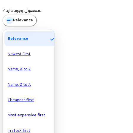
Price
2 محصول وجود دارد.
sort
Relevance
تومان
تومان
Manufacturers
check
Relevance
Newest First
Name, A to Z
Name, Z to A
Cheapest first
Most expensive first
In stock first