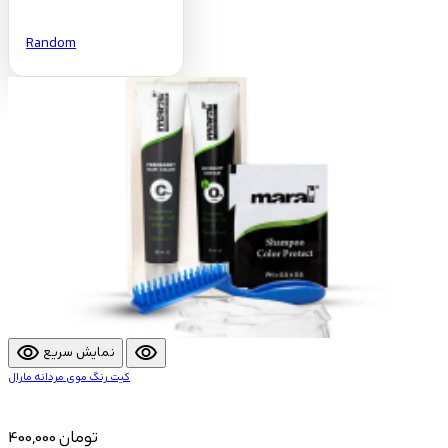
Random
visibility
visibility
نمایش سریع
کیت رنگ موی مردانه مارال
400,000 تومان