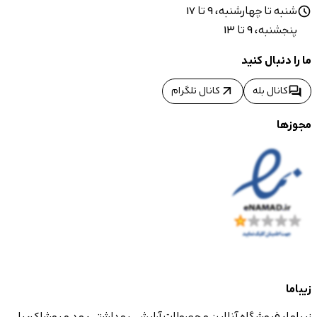
شنبه تا چهارشنبه، 9 تا 17
schedule
پنجشنبه، 9 تا 13
ما را دنبال کنید
arrow_outward
forum
کانال بله
کانال تلگرام
مجوزها
زیباما
زیباما، فروشگاه آنلاین محصولات آرایشی بهداشتی، مد و پوشاک، با