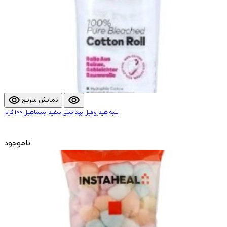
visibility
visibility
نمایش سریع
پنبه هیدروفیل بهداشتی سفید اینستاهیل 100 گرم
ناموجود