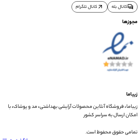
arrow_outward
forum
کانال بله
کانال تلگرام
مجوزها
زیباما
زیباما، فروشگاه آنلاین محصولات آرایشی بهداشتی، مد و پوشاک، با
امکان ارسال به سراسر کشور
تمامی حقوق محفوظ است.