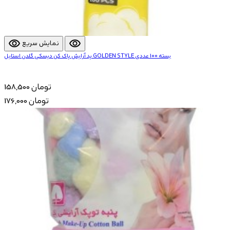
visibility
visibility
نمایش سریع
پد آرایش پاک کن دیسکی گلدن استایل GOLDEN STYLE بسته 100 عددی
158,500 تومان
176,000 تومان