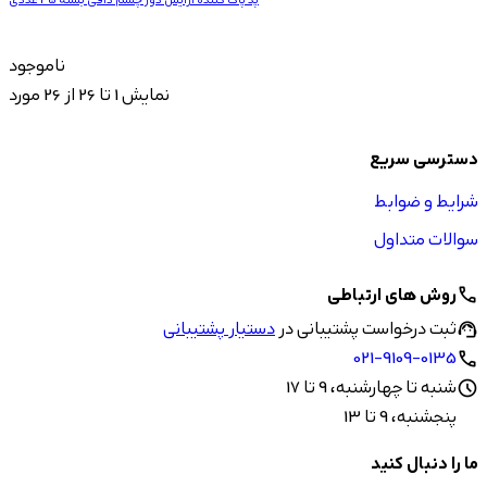
ناموجود
نمایش 1 تا 26 از 26 مورد
دسترسی سریع
شرایط و ضوابط
سوالات متداول
روش های ارتباطی
call
ثبت درخواست پشتیبانی در
دستیار پشتیبانی
support_agent
021-9109-0135
call
شنبه تا چهارشنبه، 9 تا 17
schedule
پنجشنبه، 9 تا 13
ما را دنبال کنید