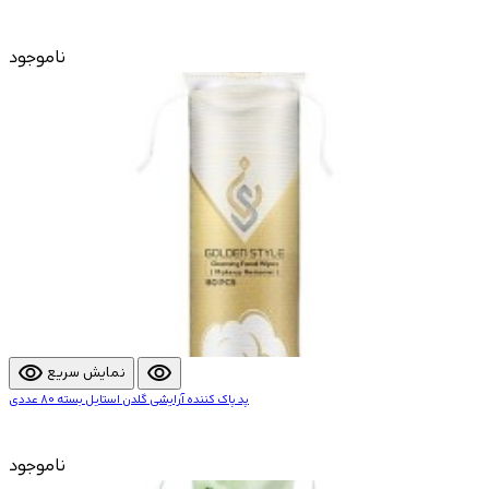
ناموجود
visibility
visibility
نمایش سریع
پد پاک کننده آرایشی گلدن استایل بسته 80 عددی
ناموجود