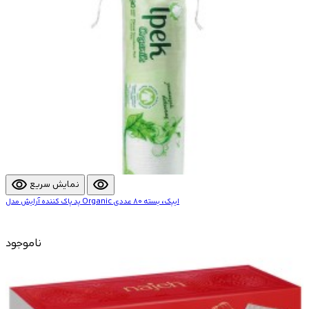
visibility
visibility
نمایش سریع
پد پاک کننده آرایش مدل Organic ایپک، بسته 80 عددی
ناموجود