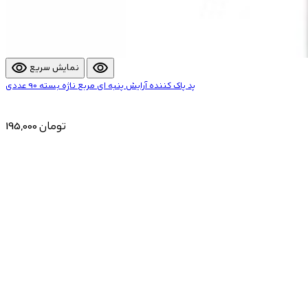
visibility
visibility
نمایش سریع
پد پاک کننده آرایش پنبه ای مربع ناژه بسته 90 عددی
195,000 تومان