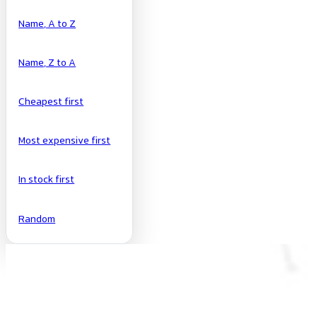
Name, A to Z
Name, Z to A
Cheapest first
Most expensive first
In stock first
Random