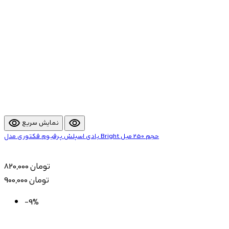
visibility
visibility
نمایش سریع
بادی اسپلش پرفیوم فکتوری مدل Bright حجم 250 میل
820,000 تومان
900,000 تومان
-9%