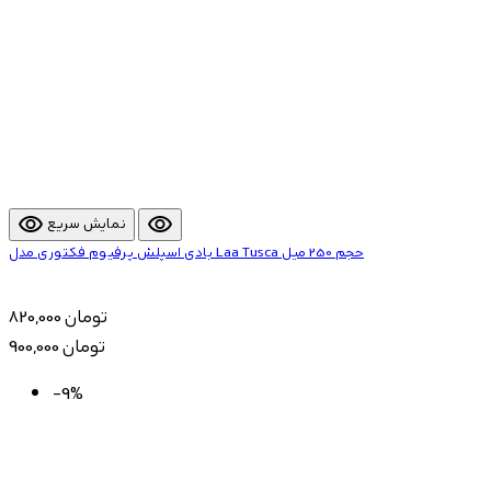
visibility
visibility
نمایش سریع
بادی اسپلش پرفیوم فکتوری مدل Laa Tusca حجم 250 میل
820,000 تومان
900,000 تومان
-9%