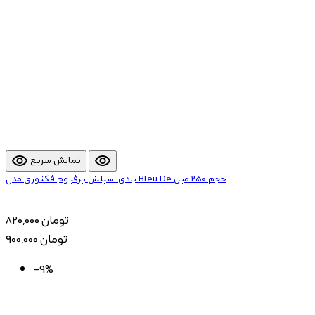
visibility
visibility
نمایش سریع
بادی اسپلش پرفیوم فکتوری مدل Bleu De حجم 250 میل
820,000 تومان
900,000 تومان
-9%