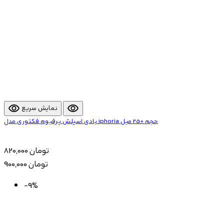
visibility
visibility
نمایش سریع
بادی اسپلش پرفیوم فکتوری مدل iphoria حجم 250 میل
820,000 تومان
900,000 تومان
-9%