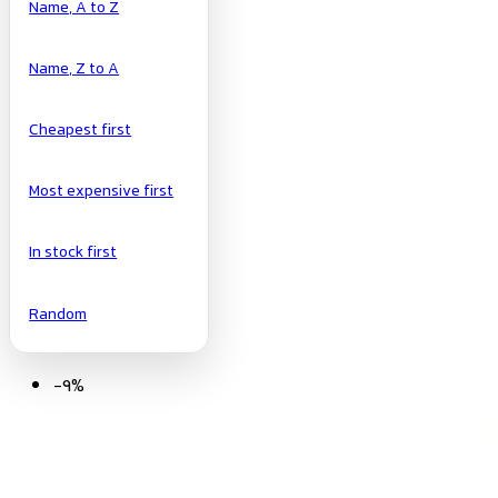
Name, A to Z
Name, Z to A
Cheapest first
Most expensive first
In stock first
Random
-9%