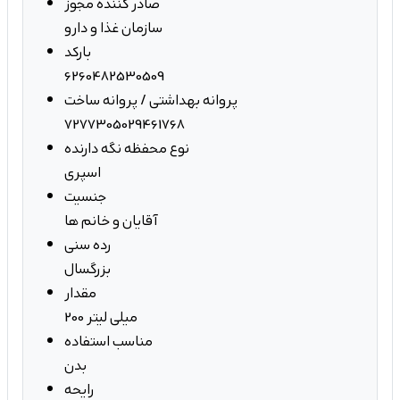
صادر کننده مجوز
سازمان غذا و دارو
بارکد
6260482530509
پروانه بهداشتی / پروانه ساخت
7277305029461768
نوع محفظه نگه دارنده
اسپری
جنسیت
آقایان و خانم ها
رده سنی
بزرگسال
مقدار
200 میلی لیتر
مناسب استفاده
بدن
رایحه