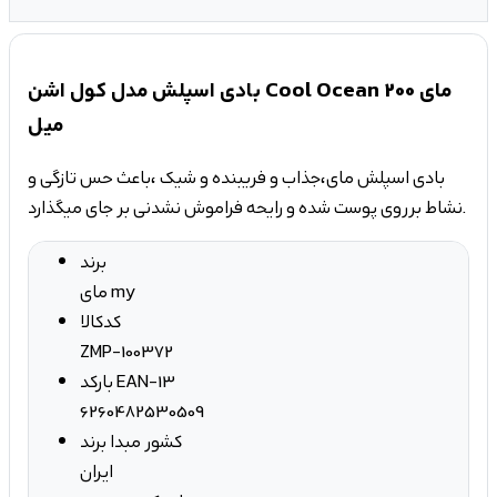
بادی اسپلش مدل کول اشن Cool Ocean مای 200
میل
بادی اسپلش مای،جذاب و فریبنده و شیک ،باعث حس تازگی و
نشاط برروی پوست شده و رایحه فراموش نشدنی بر جای میگذارد.
برند
مای my
کدکالا
ZMP-100372
بارکد EAN-13
6260482530509
کشور مبدا برند
ایران