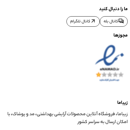
ما را دنبال کنید
arrow_outward
forum
کانال بله
کانال تلگرام
مجوزها
زیباما
زیباما، فروشگاه آنلاین محصولات آرایشی بهداشتی، مد و پوشاک، با
امکان ارسال به سراسر کشور