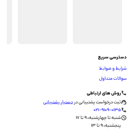
دسترسی سریع
شرایط و ضوابط
سوالات متداول
روش های ارتباطی
call
ثبت درخواست پشتیبانی در
دستیار پشتیبانی
support_agent
021-9109-0135
call
شنبه تا چهارشنبه، 9 تا 17
schedule
پنجشنبه، 9 تا 13