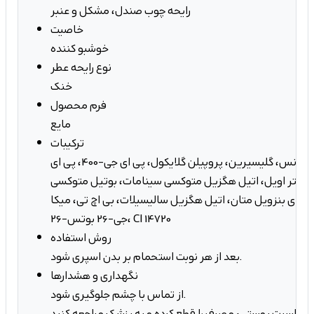
رایحه چوب صندل، مشکل و عنبر
خاصیت
خوشبو کننده
نوع رایحه عطر
خنک
فرم محصول
مایع
ترکیبات
آب، الکل دنات، اسانس، گلیسیرین، پروپیلن گلایکول، پی ای جی-400، پی ای
ژنیتد کستر اویل، اتیل هگزیل متوکسی سینامات، بوتیل متوکسی
دی بنزویل متان، اتیل هگزیل سالیسیلات، بی اچ تی، میکا، CI 77891، پی پی
جی-26 بوتس-26، CI 14720
روش استفاده
بعد از هر نوبت استحمام بر بدن اسپری شود.
نگهداری و هشدارها
از تماس با چشم جلوگیری شود.