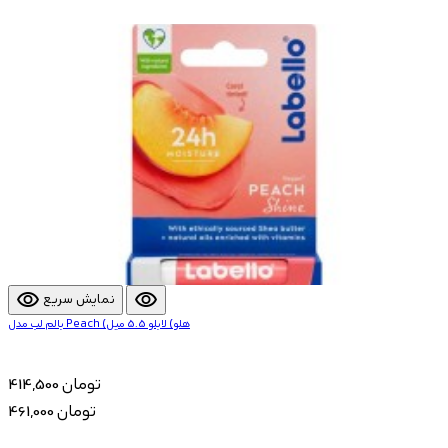
visibility
visibility
نمایش سریع
بالم لب مدل Peach (هلو) لابلو 5.5 میل
414,500 تومان
461,000 تومان