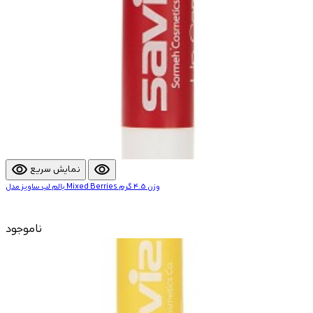
visibility
visibility
نمایش سریع
بالم لب ساویز مدل Mixed Berries وزن 4.5 گرم
ناموجود