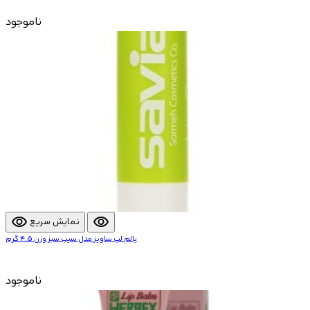
ناموجود
visibility
visibility
نمایش سریع
بالم لب ساویز مدل سیب سبز وزن 4.5 گرم
ناموجود