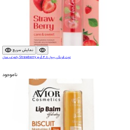
visibility
visibility
نمایش سریع
بالم لب مدل Strawberry توت فرنگی بیول 4.8 گرم
ناموجود