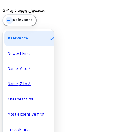
Price
53 محصول وجود دارد.
sort
Relevance
تومان
تومان
Manufacturers
check
Relevance
Newest First
Name, A to Z
Name, Z to A
Cheapest first
Most expensive first
In stock first