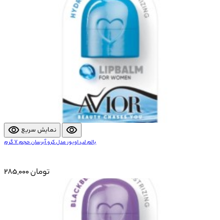
visibility
visibility
نمایش سریع
بالم لب اویور مدل کرو آبرسان حجم 7 گرم
285,000 تومان