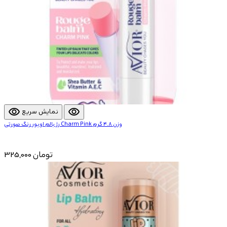
visibility
visibility
نمایش سریع
رژ بالم اویور رنگ صورتی Charm Pink وزن 4.8 گرم
325,000 تومان