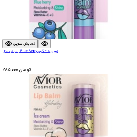
visibility
visibility
نمایش سریع
بالم لب مدل Blue Berry اویور 4.8 گرم
285,000 تومان