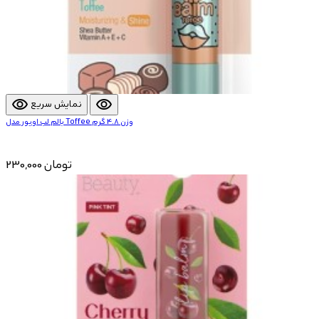
visibility
visibility
نمایش سریع
بالم لب اویور مدل Toffee وزن 4.8 گرم
230,000 تومان