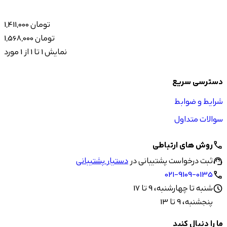
1,411,000 تومان
1,568,000 تومان
نمایش 1 تا 1 از 1 مورد
دسترسی سریع
شرایط و ضوابط
سوالات متداول
روش های ارتباطی
call
ثبت درخواست پشتیبانی در
دستیار پشتیبانی
support_agent
021-9109-0135
call
شنبه تا چهارشنبه، 9 تا 17
schedule
پنجشنبه، 9 تا 13
ما را دنبال کنید