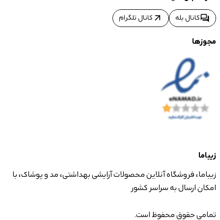
arrow_outward
forum
کانال بله
کانال تلگرام
مجوزها
زیباما
زیباما، فروشگاه آنلاین محصولات آرایشی بهداشتی، مد و پوشاک، با
امکان ارسال به سراسر کشور
تمامی حقوق محفوظ است.