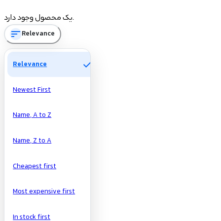
Manufacturers
یک محصول وجود دارد.
sort
Relevance
check
Relevance
Newest First
Name, A to Z
Name, Z to A
Cheapest first
Most expensive first
In stock first