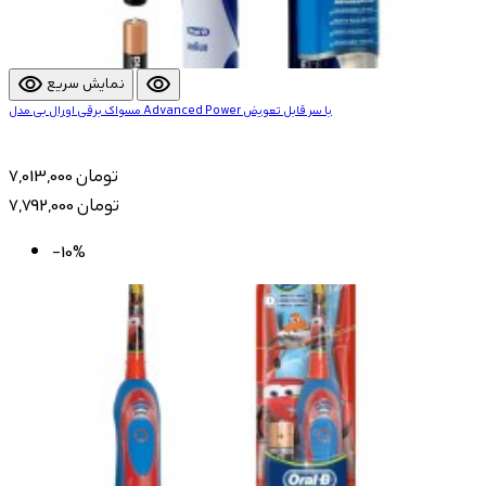
visibility
visibility
نمایش سریع
مسواک برقی اورال بی مدل Advanced Power با سر قابل تعویض
7,013,000 تومان
7,792,000 تومان
-10%