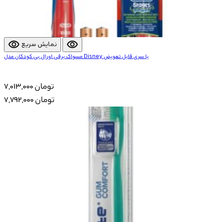
visibility
visibility
نمایش سریع
مسواک برقی اورال بی کودکان مدل Disney با سری قابل تعویض
7,013,000 تومان
7,792,000 تومان