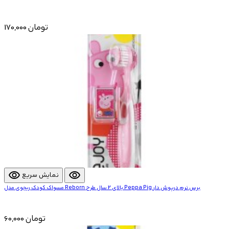
170,000 تومان
visibility
visibility
نمایش سریع
مسواک کودک ریجوی مدل Reborn بالای 2 سال طرح Peppa Pig برس نرم درپوش دار
60,000 تومان