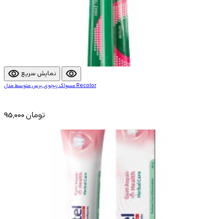
visibility
visibility
نمایش سریع
مسواک ریجوی برس متوسط مدل Recolor
95,000 تومان