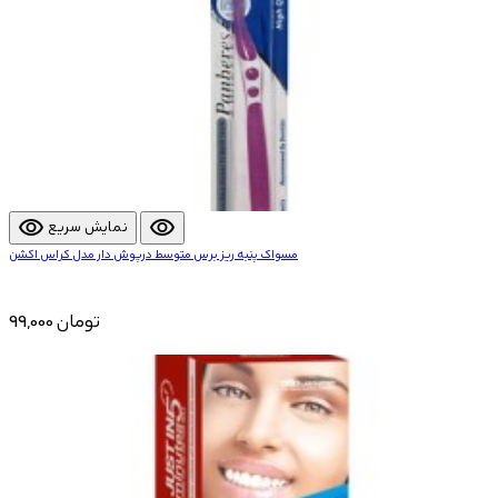
visibility
visibility
نمایش سریع
مسواک پنبه ریز برس متوسط درپوش دار مدل کراس اکشن
99,000 تومان