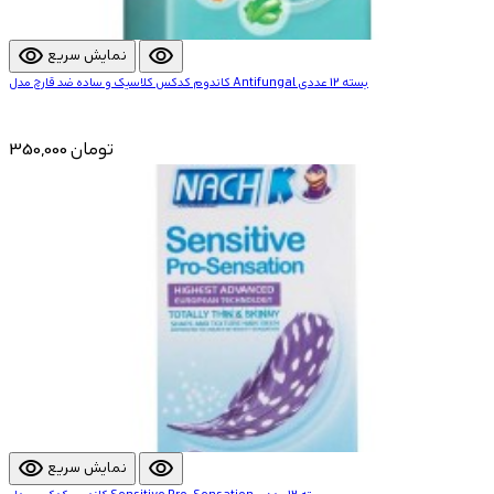
visibility
visibility
نمایش سریع
کاندوم کدکس کلاسیک و ساده ضد قارچ مدل Antifungal بسته 12 عددی
350,000 تومان
visibility
visibility
نمایش سریع