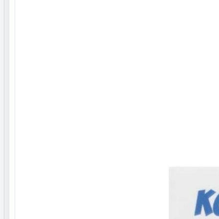
خاصیت
دارای ژل انار
لذت آمیزش طولانی بوسیله ماده موثر تاخیری
ویژگی
حاوی لوبریکنت LI, NA
نگهداری و هشدارها
در جای خشک و خنک نگهداری شود.
دور از دسترس اطفال بگذارید.
قبل از مصرف بروشور داخل جعبه مطالعه شود.
شرایط مرجوعی
ا در شرایط اولیه پلمپ نداشته باشد، به دلیل مسائل بهداشتی
امکان برگشت کالا وجود ندارد.
پرسش و پاسخ
هنوز پرسش تأییدشده‌ای برای این محصول ثبت نشده است.