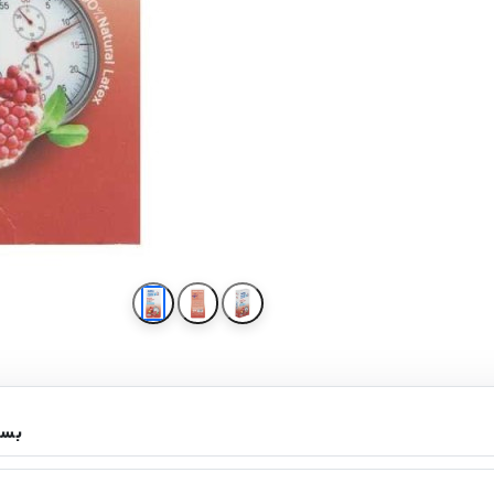
کاندوم کدکس تاخیری مدل Warm Challenger 5in1 بسته 12 عددی
کاندوم کدکس تاخیری مدل r 5in1