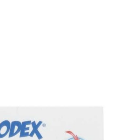
ست که پلمپ کالا باز نشده و در شرایط اولیه ظاهری باشد. در صورتی که کال