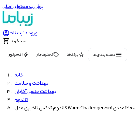
پرش به محتوای اصلی

ورود / ثبت نام

سبد خرید
menu
bolt
local_offer
star
برندها
تخفیف‌دار
اکسپلور
دسته‌بندی‌ها
خانه
بهداشت و سلامت
بهداشت جنسی آقایان
کاندوم
مدل Warm Challenger 5in1 بسته 12 عددی