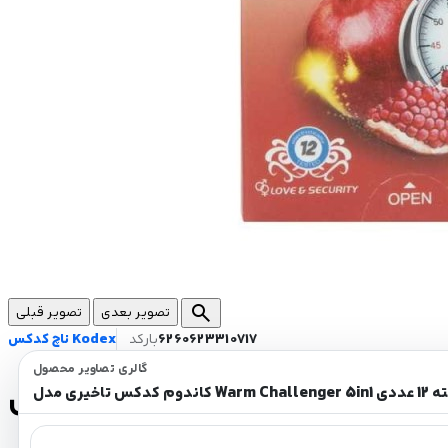
search
تصویر بعدی
تصویر قبلی
6260623310717
بارکد
ناچ کدکس Kodex
گالری تصاویر محصول
Warm Challenge بسته 12 عددی