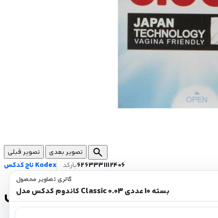
search
تصویر بعدی
تصویر قبلی
6263331112406
بارکد
ناچ کدکس Kodex
گالری تصاویر محصول
کاندوم کدکس مدل Classic 0.03 بسته 10 عددی