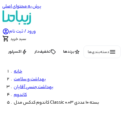
پرش به محتوای اصلی

ورود / ثبت نام

سبد خرید
menu
bolt
local_offer
star
برندها
تخفیف‌دار
اکسپلور
دسته‌بندی‌ها
خانه
بهداشت و سلامت
بهداشت جنسی آقایان
کاندوم
کاندوم کدکس مدل Classic 0.03 بسته 10 عددی