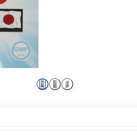
کاندوم کدکس مدل Classic 0.03 بسته 10 عددی