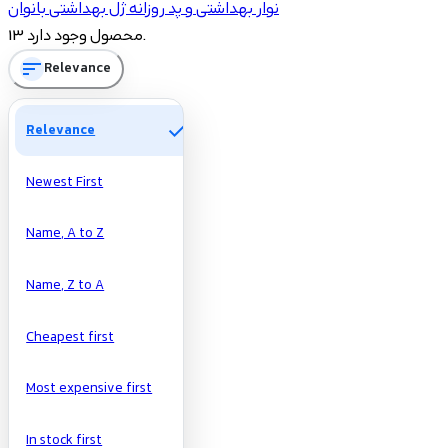
نوار بهداشتی و پد روزانه
ژل بهداشتی بانوان
9
نوار بهداشتی و پد روزانه
13 محصول وجود دارد.
4
ژل بهداشتی بانوان
sort
Relevance
Price
check
Relevance
تومان
تومان
Newest First
Manufacturers
Name, A to Z
Name, Z to A
Cheapest first
Most expensive first
In stock first