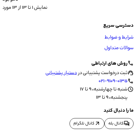
نمایش 1 تا 13 از 13 مورد
دسترسی سریع
شرایط و ضوابط
سوالات متداول
روش های ارتباطی
call
ثبت درخواست پشتیبانی در
دستیار پشتیبانی
support_agent
021-9109-0135
call
شنبه تا چهارشنبه، 9 تا 17
schedule
پنجشنبه، 9 تا 13
ما را دنبال کنید
arrow_outward
forum
کانال بله
کانال تلگرام