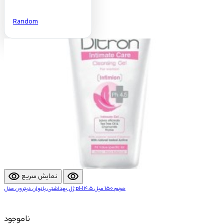
Random
visibility
visibility
نمایش سریع
ژل بهداشتی بانوان دیترون مدل pH 4.5 حجم 150 میل
ناموجود