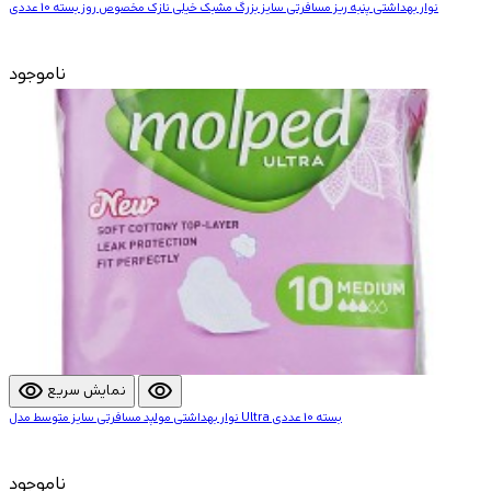
نوار بهداشتی پنبه ریز مسافرتی سایز بزرگ مشبک خیلی نازک مخصوص روز بسته 10 عددی
ناموجود
visibility
visibility
نمایش سریع
نوار بهداشتی مولپد مسافرتی سایز متوسط مدل Ultra بسته 10 عددی
ناموجود