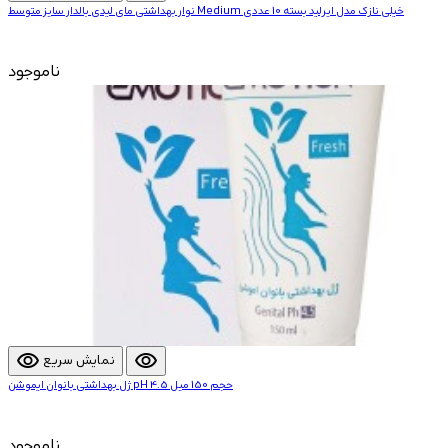
نوار بهداشتی مای لیدی بالدار سایز متوسط Medium خیلی نازک مدل ایرلید بسته 10 عددی
ناموجود
visibility
visibility
نمایش سریع
ژل بهداشتی بانوان ایموشن pH 4.5 حجم 150 میل
ناموجود