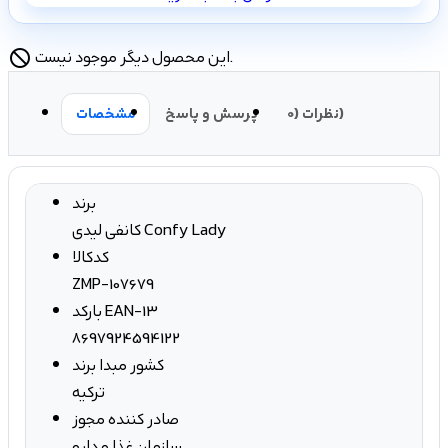
این محصول دیگر موجود نیست.
block
نظرات (0)
پرسش و پاسخ
مشخصات
برند
کانفی لیدی Confy Lady
کدکالا
ZMP-107679
بارکد EAN-13
8697924594122
کشور مبدا برند
ترکیه
صادر کننده مجوز
سازمان غذا و دارو