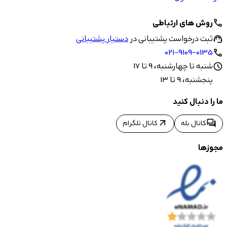
روش های ارتباطی
call
ثبت درخواست پشتیبانی در
دستیار پشتیبانی
support_agent
021-9109-0135
call
شنبه تا چهارشنبه، 9 تا 17
schedule
پنجشنبه، 9 تا 13
ما را دنبال کنید
arrow_outward
forum
کانال بله
کانال تلگرام
مجوزها