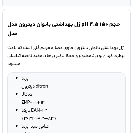
ژل بهداشتی بانوان دیترون مدل pH 4.5 حجم 150
میل
ژل بهداشتی بانوان دیترون حاوی عصاره مریم گلی است که باعث
برطرف کردن بوی نامطبوع و حفظ باکتری های مفید ناحیه تناسلی
میشود.
برند
دیترون ditron
کدکالا
ZMP-100413
بارکد EAN-13
6263308300836
کشور مبدا برند