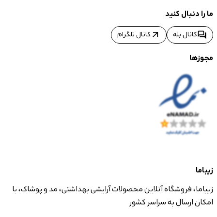
ما را دنبال کنید
arrow_outward
forum
کانال بله
کانال تلگرام
مجوزها
زیباما
زیباما، فروشگاه آنلاین محصولات آرایشی بهداشتی، مد و پوشاک، با
امکان ارسال به سراسر کشور