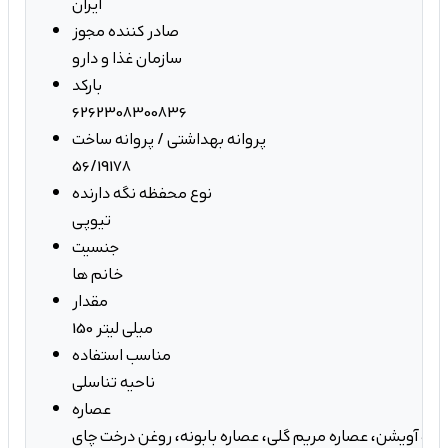
ایران
صادر کننده مجوز
سازمان غذا و دارو
بارکد
6262308300836
پروانه بهداشتی / پروانه ساخت
56/19178
نوع محفظه نگه دارنده
تیوپی
جنسیت
خانم ها
مقدار
150 میلی لیتر
مناسب استفاده
ناحیه تناسلی
عصاره
اره آویشن، عصاره مریم گلی، عصاره بابونه، روغن درخت چای