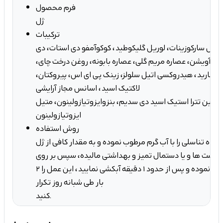
فرم محصول
ژل
ترکیبات
وریل سارکوزینات، لوریل گلیکوطید، کوکوآمفو دی استات، دی
ره آویشن، عصاره مریم گلی، عصاره بابونه، روغن درخت چای،
کوساکارید، هیدروکسی اتیل سلولز، زینک پی ای اس، پیروکتان،
لاکتیک اسید، اسانس مجاز آرایشی
 آمین تترا استیک اسید دی سدیم، بنزوایزوتیازولینون، متیل
ایزوتیازولینون
روش استفاده
گاه تناسلی را با آب گرم مرطوب نموده و به مقدار کافی از ژل
ف دست ها و یا دستمال تمیز و بهداشتی مالیده، سپس بر روی
موضع مورد نظر استعمال نموده و پس از حدود ۱ دقیقه آبکشی نمایید، این عمل را ۲
بار طی شبانه روز تکرار
کنید.