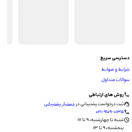
دسترسی سریع
شرایط و ضوابط
سوالات متداول
روش های ارتباطی
call
ثبت درخواست پشتیبانی در
دستیار پشتیبانی
support_agent
021-9109-0135
call
شنبه تا چهارشنبه، 9 تا 17
schedule
پنجشنبه، 9 تا 13