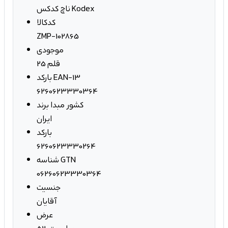
ناچ کدکس Kodex
کدکالا
ZMP-102865
موجودی
25 قلم
بارکد EAN-13
6260623330364
کشور مبدا برند
ایران
بارکد
6260623330264
شناسه GTN
06260623330364
جنسیت
آقایان
عرض