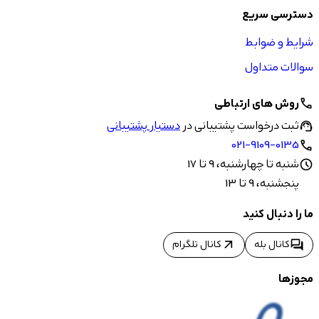
دسترسی سریع
شرایط و ضوابط
سوالات متداول
روش های ارتباطی
call
ثبت درخواست پشتیبانی در
دستیار پشتیبانی
support_agent
021-9109-0135
call
شنبه تا چهارشنبه، 9 تا 17
schedule
پنجشنبه، 9 تا 13
ما را دنبال کنید
arrow_outward
forum
کانال بله
کانال تلگرام
مجوزها