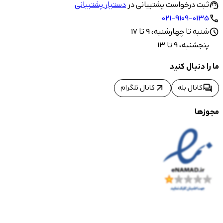
ثبت درخواست پشتیبانی در
دستیار پشتیبانی
support_agent
021-9109-0135
call
شنبه تا چهارشنبه، 9 تا 17
schedule
پنجشنبه، 9 تا 13
ما را دنبال کنید
arrow_outward
forum
کانال بله
کانال تلگرام
مجوزها