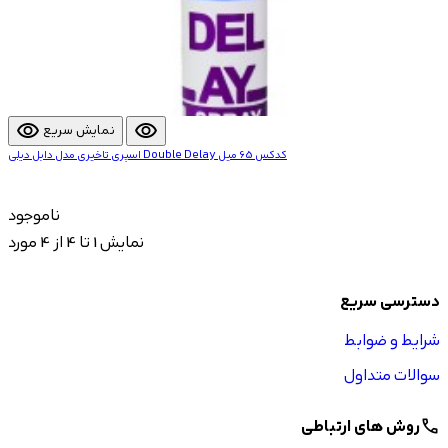
visibility
visibility
نمایش سریع
اسپری تاخیری مدل دابل دیلی Double Delay کدکس 65 میل
ناموجود
نمایش 1 تا 4 از 4 مورد
دسترسی سریع
شرایط و ضوابط
سوالات متداول
روش های ارتباطی
call