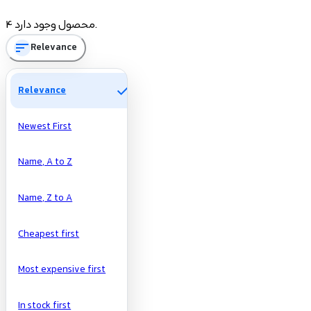
Price
4 محصول وجود دارد.
sort
Relevance
تومان
تومان
Manufacturers
check
Relevance
Newest First
Name, A to Z
Name, Z to A
Cheapest first
Most expensive first
In stock first