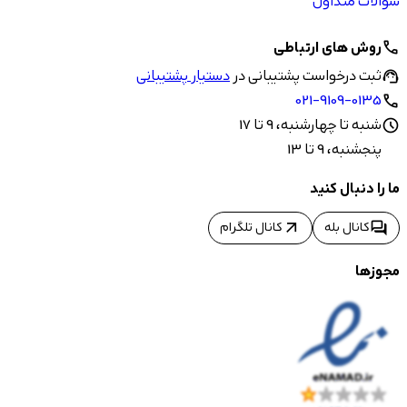
سوالات متداول
روش های ارتباطی
call
ثبت درخواست پشتیبانی در
دستیار پشتیبانی
support_agent
021-9109-0135
call
شنبه تا چهارشنبه، 9 تا 17
schedule
پنجشنبه، 9 تا 13
ما را دنبال کنید
arrow_outward
forum
کانال بله
کانال تلگرام
مجوزها