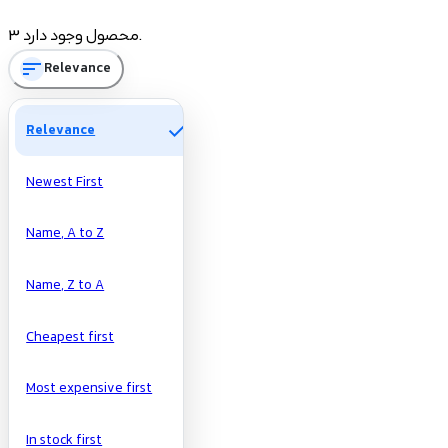
Manufacturers
3 محصول وجود دارد.
sort
Relevance
check
Relevance
Newest First
Name, A to Z
Name, Z to A
Cheapest first
Most expensive first
In stock first