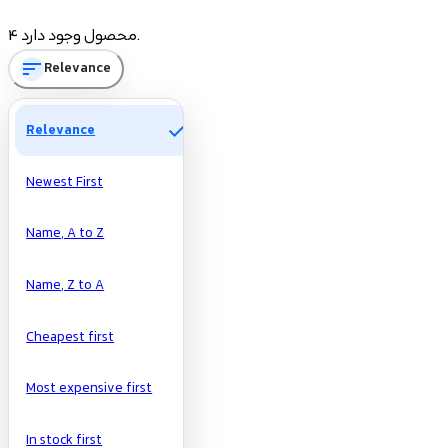
Price
4 محصول وجود دارد.
sort
Relevance
تومان
تومان
Manufacturers
check
Relevance
Newest First
Name, A to Z
Name, Z to A
Cheapest first
Most expensive first
In stock first