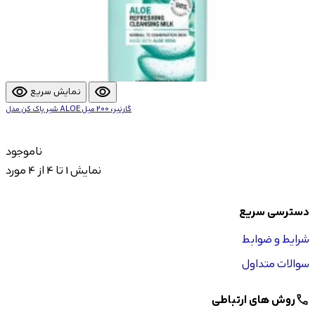
visibility
visibility
نمایش سریع
شیر پاک کن مدل ALOE گارنیر، 200 میل
ناموجود
نمایش 1 تا 4 از 4 مورد
دسترسی سریع
شرایط و ضوابط
سوالات متداول
روش های ارتباطی
call