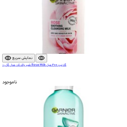
visibility
visibility
نمایش سریع
شیر پاک کن مدل گل رز Rose Milk گارنیر، 200 میل
ناموجود