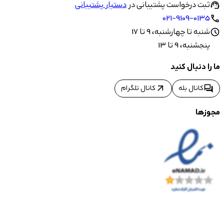
ثبت درخواست پشتیبانی در
دستیار پشتیبانی
support_agent
021-9109-0135
call
شنبه تا چهارشنبه، 9 تا 17
schedule
پنجشنبه، 9 تا 13
ما را دنبال کنید
arrow_outward
forum
کانال بله
کانال تلگرام
مجوزها