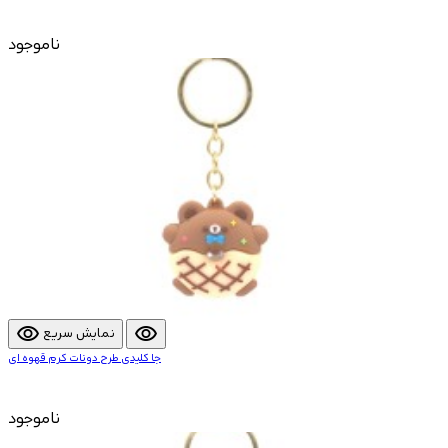
ناموجود
visibility
visibility
نمایش سریع
جا کلیدی طرح دونات کرم قهوه ای
ناموجود