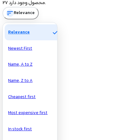
27 محصول وجود دارد.
sort
Relevance
تومان
تومان
Manufacturers
check
Relevance
Newest First
Name, A to Z
Name, Z to A
Cheapest first
Most expensive first
In stock first