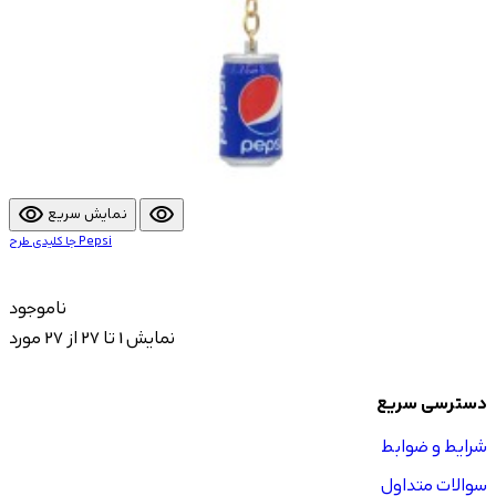
visibility
visibility
نمایش سریع
جا کلیدی طرح Pepsi
ناموجود
نمایش 1 تا 27 از 27 مورد
دسترسی سریع
شرایط و ضوابط
سوالات متداول