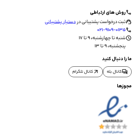
روش های ارتباطی
call
ثبت درخواست پشتیبانی در
دستیار پشتیبانی
support_agent
021-9109-0135
call
شنبه تا چهارشنبه، 9 تا 17
schedule
پنجشنبه، 9 تا 13
ما را دنبال کنید
arrow_outward
forum
کانال بله
کانال تلگرام
مجوزها