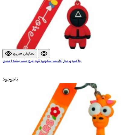
visibility
visibility
نمایش سریع
جا کلیدی مدل کارمند اسکویید گیم طرح مثلث بسته 1 عددی
ناموجود