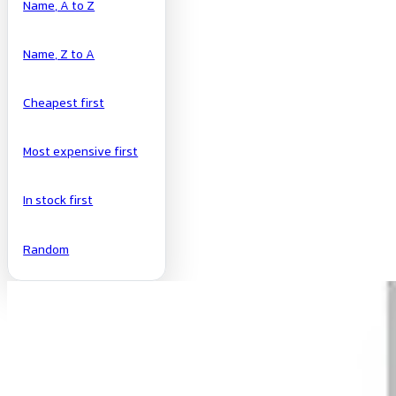
Name, A to Z
Name, Z to A
Cheapest first
Most expensive first
In stock first
Random