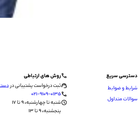
دسترسی سریع
روش های ارتباطی
call
ثبت درخواست پشتیبانی در
دستیا
support_agent
شرایط و ضوابط
021-9109-0135
call
سوالات متداول
شنبه تا چهارشنبه، 9 تا 17
schedule
پنجشنبه، 9 تا 13