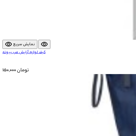
visibility
visibility
نمایش سریع
کیف لوازم آرایش مپ بیوته
150,000 تومان