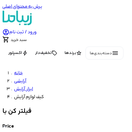
پرش به محتوای اصلی

ورود / ثبت نام

سبد خرید
menu
bolt
local_offer
star
برندها
تخفیف‌دار
اکسپلور
دسته‌بندی‌ها
خانه
آرایشی
ابزار آرایش
کیف لوازم آرایش
فیلتر کن با
Price