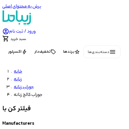
پرش به محتوای اصلی

ورود / ثبت نام

سبد خرید
menu
bolt
local_offer
star
برندها
تخفیف‌دار
اکسپلور
دسته‌بندی‌ها
خانه
زنانه
جوراب زنانه
جوراب کالج زنانه
فیلتر کن با
Manufacturers