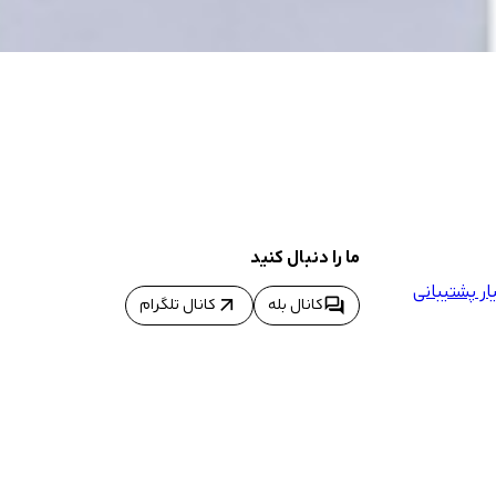
ما را دنبال کنید
ر پشتیبانی
arrow_outward
forum
کانال بله
کانال تلگرام