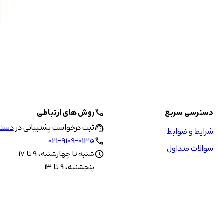
دسترسی سریع
روش های ارتباطی
call
ثبت درخواست پشتیبانی در
دستیا
support_agent
شرایط و ضوابط
021-9109-0135
call
سوالات متداول
شنبه تا چهارشنبه، 9 تا 17
schedule
پنجشنبه، 9 تا 13