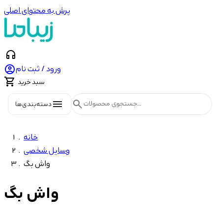
پرش به محتوای اصلی
headphones

ورود / ثبت نام

سبد خرید
menu
search
دسته‌بندی‌ها
خانه
وسایل شخصی
واش بگ
واش بگ
Price