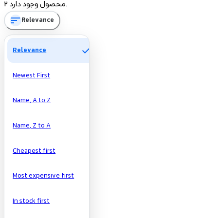
2 محصول وجود دارد.
sort
Relevance
تومان
تومان
Manufacturers
check
Relevance
Newest First
Name, A to Z
Name, Z to A
Cheapest first
Most expensive first
In stock first