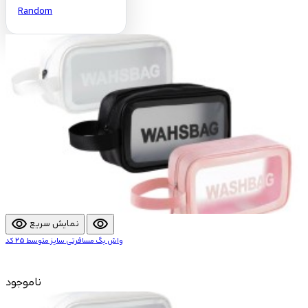
Random
visibility
visibility
نمایش سریع
واش بگ مسافرتی سایز متوسط 25 کد
ناموجود