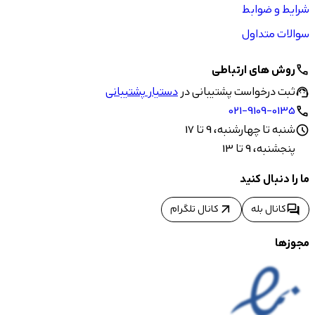
شرایط و ضوابط
سوالات متداول
روش های ارتباطی
call
ثبت درخواست پشتیبانی در
دستیار پشتیبانی
support_agent
021-9109-0135
call
شنبه تا چهارشنبه، 9 تا 17
schedule
پنجشنبه، 9 تا 13
ما را دنبال کنید
arrow_outward
forum
کانال بله
کانال تلگرام
مجوزها