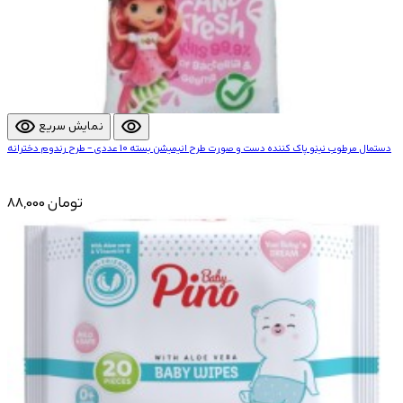
visibility
visibility
نمایش سریع
دستمال مرطوب نینو پاک کننده دست و صورت طرح انیمیشن بسته 10 عددی - طرح رندوم دخترانه
88,000 تومان