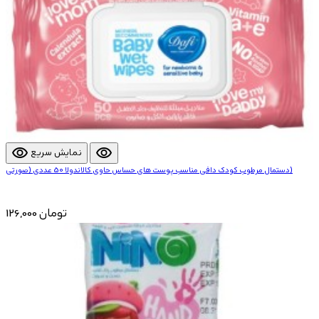
visibility
visibility
نمایش سریع
دستمال مرطوب کودک دافی مناسب پوست های حساس حاوی کالاندولا 50 عددی (صورتی)
126,000 تومان