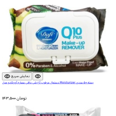
visibility
visibility
نمایش سریع
دستمال مرطوب آرایشی دافی عصاره آووکادو مدل Moisturizer بسته 50 عددی
143,500 تومان