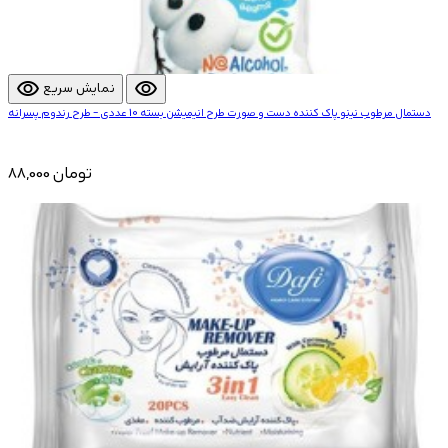
visibility
visibility
نمایش سریع
دستمال مرطوب نینو پاک کننده دست و صورت طرح انیمیشن بسته 10 عددی - طرح رندوم پسرانه
88,000 تومان