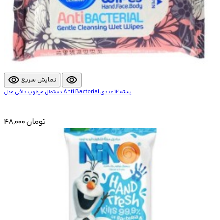
visibility
visibility
نمایش سریع
دستمال مرطوب دافی مدل Anti Bacterial بسته 12 عددی
48,000 تومان