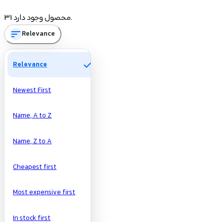
Price
31 محصول وجود دارد.
sort
Relevance
تومان
تومان
Manufacturers
check
Relevance
Newest First
Name, A to Z
Name, Z to A
Cheapest first
Most expensive first
In stock first