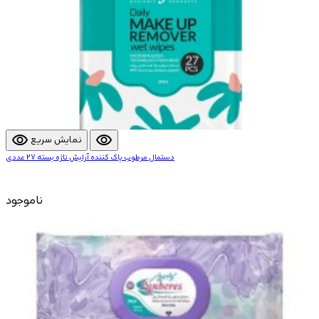
visibility
visibility
نمایش سریع
دستمال مرطوب پاک کننده آرایش ناژه بسته 27 عددی
ناموجود